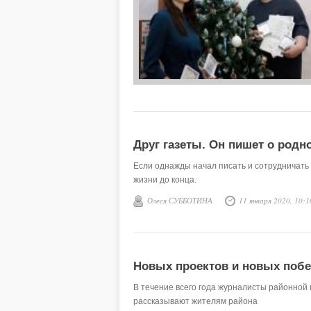
Друг газеты. Он пишет о родн
Если однажды начал писать и сотрудничать 
жизни до конца.
Олеся СУББОТИНА
11 января 2020, 10:1
Новых проектов и новых побе
В течение всего года журналисты районной 
рассказывают жителям района