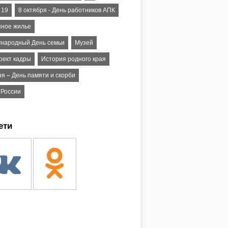
- 19
8 октября - День работников АПК
пное жилье
народный День семьи
Музей
оект кадры
История родного края
я – День памяти и скорби
 России
ети