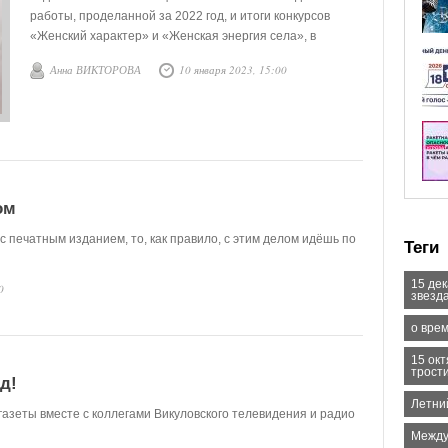
работы, проделанной за 2022 год, и итоги конкурсов
«Женский характер» и «Женская энергия села», в
которых приняли участие журналисты печатных СМИ,
Анна ВИКТОРОВА
10 января 2023, 15:00
радио, телевидения и сетевых изданий.
ом
с печатным изданием, то, как правило, с этим делом идёшь по
Теги
15 де
0
звезд
о врем
15 ок
трост
д!
Летни
газеты вместе с коллегами Викуловского телевидения и радио
Между