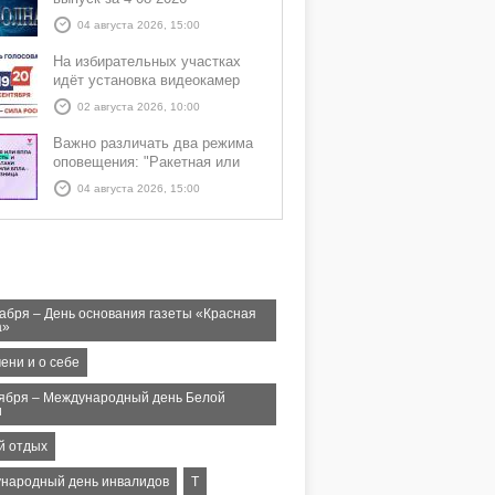
04 августа 2026, 15:00
На избирательных участках
идёт установка видеокамер
02 августа 2026, 10:00
Важно различать два режима
оповещения: "Ракетная или
БПЛА опасность" и "Угроза
04 августа 2026, 15:00
атаки ракеты или БПЛА"
кабря – День основания газеты «Красная
а»
ени и о себе
тября – Международный день Белой
и
й отдых
народный день инвалидов
Т