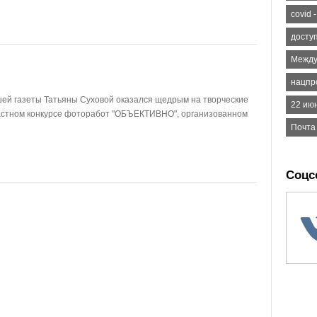
covid 
досту
Между
нацпр
ей газеты Татьяны Суховой оказался щедрым на творческие
22 июн
ластном конкурсе фоторабот "ОБЪЕКТИВНО", организованном
Почта
Соцс