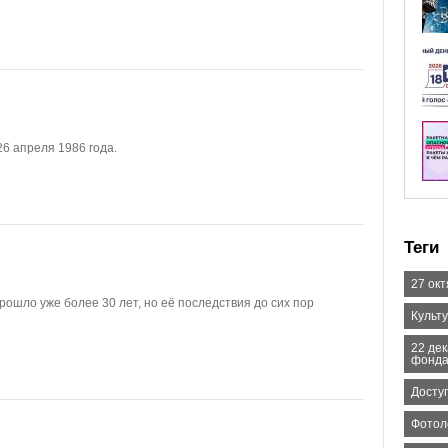
6 апреля 1986 года.
Теги
27 ок
ошло уже более 30 лет, но её последствия до сих пор
Культ
22 де
фонда
Досту
Фотол