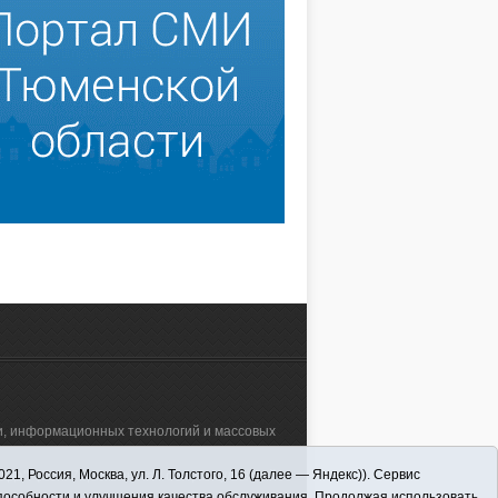
зи, информационных технологий и массовых
 Россия, Москва, ул. Л. Толстого, 16 (далее — Яндекс)). Сервис
а"" (627570, Тюменская обл., Викуловский
способности и улучшения качества обслуживания. Продолжая использовать