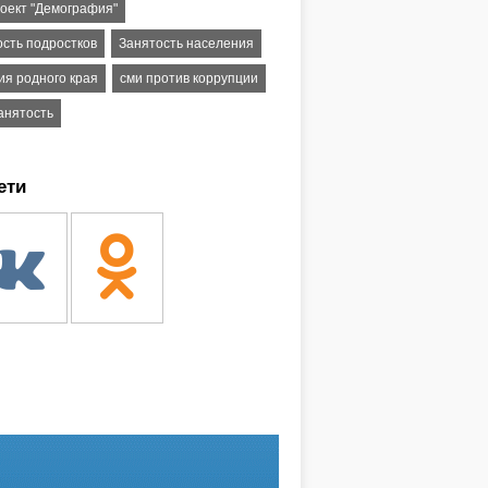
оект "Демография"
ость подростков
Занятость населения
ия родного края
сми против коррупции
анятость
ети