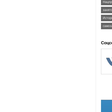
Нацпр
занят
Истор
самоз
Соцс