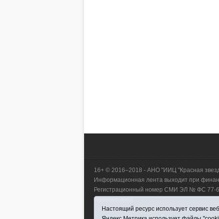
16+ © 2016–2018 - АНО "ИИЦ "Красная звез
Информационная лента выходит при финанс
Регистрационный номер СМИ ЭЛ № ФС 77-660
коммуникаций.
Настоящий ресурс использует сервис веб-
Учредитель (соучредители) Автономная нек
Яндекс.Метрика использует файлы "cook