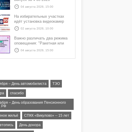
04 августа 2026, 15:00
На избирательных участках
идёт установка видеокамер
02 августа 2026, 10:00
Важно различать два режима
оповещения: "Ракетная или
БПЛА опасность" и "Угроза
04 августа 2026, 15:00
атаки ракеты или БПЛА"
тября – День автомобилиста
ТЭО
ура
спасибо
кабря – День образования Пенсионного
 РФ
пное жильё
СПКК «Викулово» -- 15 лет
етопись
День донора