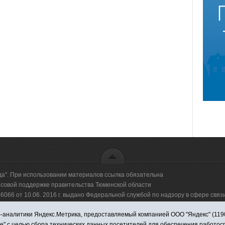
да". При использовании материалов ссылка обязательна
овой поддержке правительства Тюменской области
66 от 10.06. 2016 г. выдано Федеральной службой по надзору в сфере свя
аналитики Яндекс.Метрика, предоставляемый компанией ООО "Яндекс" (119021,
оммерческая организация "Информационно-издательский центр "Красная звезд
ie" с целью сбора технических данных посетителей для обеспечения работо