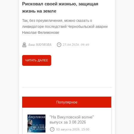
Рисковал своей жизнью, защищая
Огляд
жизнь на земле
Авария н
апреля 1
Так, без преувеличения, можно сказать о
ликвидаторе последствий Чернобыльской аварии
Т. СУ
Николае Филимонове
Анна НАУМОВА
25.04.2020, 09:40
ЧИТАТЬ
ЧИТАТЬ ДАЛЕЕ
Популярное
"На Викуловской волне"
выпуск за 3 08 2026
03 августа 2026, 15:00