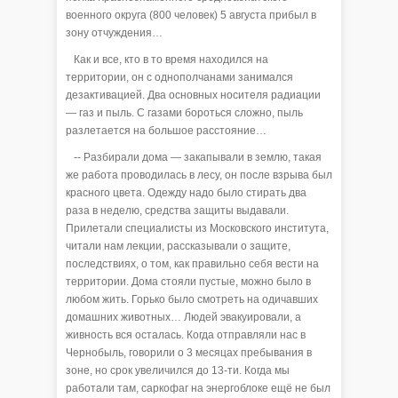
военного округа (800 человек) 5 августа прибыл в
зону отчуждения…
Как и все, кто в то время находился на
территории, он с однополчанами занимался
дезактивацией. Два основных носителя радиации
— газ и пыль. С газами бороться сложно, пыль
разлетается на большое расстояние…
-- Разбирали дома — закапывали в землю, такая
же работа проводилась в лесу, он после взрыва был
красного цвета. Одежду надо было стирать два
раза в неделю, средства защиты выдавали.
Прилетали специалисты из Московского института,
читали нам лекции, рассказывали о защите,
последствиях, о том, как правильно себя вести на
территории. Дома стояли пустые, можно было в
любом жить. Горько было смотреть на одичавших
домашних животных… Людей эвакуировали, а
живность вся осталась. Когда отправляли нас в
Чернобыль, говорили о 3 месяцах пребывания в
зоне, но срок увеличился до 13-ти. Когда мы
работали там, саркофаг на энергоблоке ещё не был