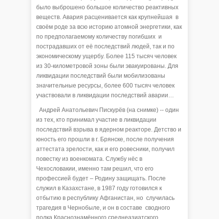
было выброшено большое количество реактивных
веществ. Авария расценивается как крупнейшая в
своём роде за всю историю атомной энергетики, как
по предполагаемому количеству погибших и
пострадавших от её последствий людей, так и по
экономическому ущербу. Более 115 тысяч человек
из 30-километровой зоны были эвакуированы. Для
ликвидации последствий были мобилизованы
значительные ресурсы, более 600 тысяч человек
участвовали в ликвидации последствий аварии…
Андрей Анатольевич Пискурёв (на снимке) -- один
из тех, кто принимал участие в ликвидации
последствий взрыва в ядерном реакторе. Детство и
юность его прошли в г. Брянске, после получения
аттестата зрелости, как и его ровесники, получил
повестку из военкомата. Службу нёс в
Чехословакии, именно там решил, что его
профессией будет – Родину защищать. После
служил в Казахстане, в 1987 году готовился к
отбытию в республику Афганистан, но случилась
трагедия в Чернобыле, и он в составе сводного
полка Краснознамённого среднеазиатского