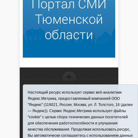
16+ © 2016–2018 - АНО "ИИЦ "Красная звезда". При
Настоящий ресурс использует сервис веб-аналитики
использовании материалов ссылка обязательна
Яндекс.Метрика, предоставляемый компанией ООО
Информационная лента выходит при финансовой
"Яндекс" (119021, Россия, Москва, ул. Л. Толстого, 16 (далее
поддержке правительства Тюменской области
— Яндекс)). Сервис Яндекс.Метрика использует файлы
Регистрационный номер СМИ ЭЛ № ФС 77-66066
"cookie" с целью сбора технических данных посетителей
от 10.06. 2016 г. выдано Федеральной службой по
для обеспечения работоспособности и улучшения
надзору в сфере связи, информационных
качества обслуживания. Продолжая использовать ресурс,
технологий и массовых коммуникаций.
Вы автоматически соглашаетесь с использованием данных
Учредитель (соучредители) Автономная