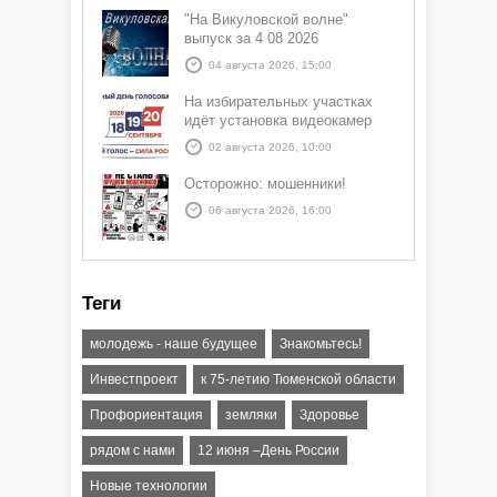
"На Викуловской волне"
выпуск за 4 08 2026
04 августа 2026, 15:00
На избирательных участках
идёт установка видеокамер
02 августа 2026, 10:00
Осторожно: мошенники!
06 августа 2026, 16:00
Теги
молодежь - наше будущее
Знакомьтесь!
Инвестпроект
к 75-летию Тюменской области
Профориентация
земляки
Здоровье
рядом с нами
12 июня –День России
Новые технологии