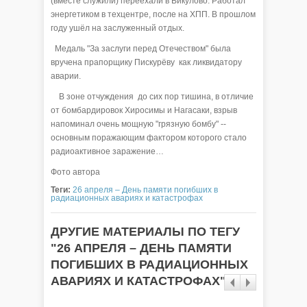
(вместе служили) переехали в Викулово. Работал
энергетиком в техцентре, после на ХПП. В прошлом
году ушёл на заслуженный отдых.
Медаль "За заслуги перед Отечеством" была
вручена прапорщику Пискурёву как ликвидатору
аварии.
В зоне отчуждения до сих пор тишина, в отличие
от бомбардировок Хиросимы и Нагасаки, взрыв
напоминал очень мощную "грязную бомбу" --
основным поражающим фактором которого стало
радиоактивное заражение…
Фото автора
Теги:
26 апреля – День памяти погибших в
радиационных авариях и катастрофах
ДРУГИЕ МАТЕРИАЛЫ ПО ТЕГУ
"26 АПРЕЛЯ – ДЕНЬ ПАМЯТИ
ПОГИБШИХ В РАДИАЦИОННЫХ
АВАРИЯХ И КАТАСТРОФАХ"