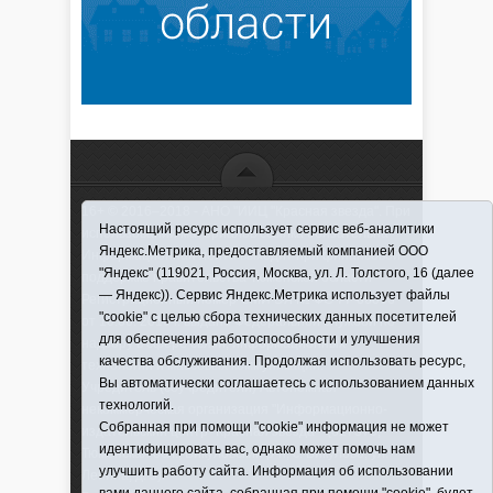
16+ © 2016–2018 - АНО "ИИЦ "Красная звезда". При
Настоящий ресурс использует сервис веб-аналитики
использовании материалов ссылка обязательна
Яндекс.Метрика, предоставляемый компанией ООО
Информационная лента выходит при финансовой
"Яндекс" (119021, Россия, Москва, ул. Л. Толстого, 16 (далее
поддержке правительства Тюменской области
— Яндекс)). Сервис Яндекс.Метрика использует файлы
Регистрационный номер СМИ ЭЛ № ФС 77-66066
"cookie" с целью сбора технических данных посетителей
от 10.06. 2016 г. выдано Федеральной службой по
для обеспечения работоспособности и улучшения
надзору в сфере связи, информационных
качества обслуживания. Продолжая использовать ресурс,
технологий и массовых коммуникаций.
Вы автоматически соглашаетесь с использованием данных
Учредитель (соучредители) Автономная
технологий.
некоммерческая организация "Информационно-
Собранная при помощи "cookie" информация не может
издательский центр "Красная звезда"" (627570,
идентифицировать вас, однако может помочь нам
Тюменская обл., Викуловский р-н, с. Викулово, ул.
улучшить работу сайта. Информация об использовании
Ленина, д. 5).