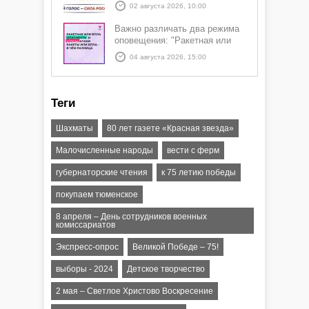
02 августа 2026, 10:00
Важно различать два режима
оповещения: "Ракетная или
БПЛА опасность" и "Угроза
04 августа 2026, 15:00
атаки ракеты или БПЛА"
Теги
Шахматы
80 лет газете «Красная звезда»
Малочисленные народы
вести с ферм
губернаторские чтения
к 75 летию победы
покупаем тюменское
8 апреля – День сотрудников военных
комиссариатов
Экспресс-опрос
Великой Победе – 75!
выборы - 2024
Детское творчество
2 мая – Светлое Христово Воскресение