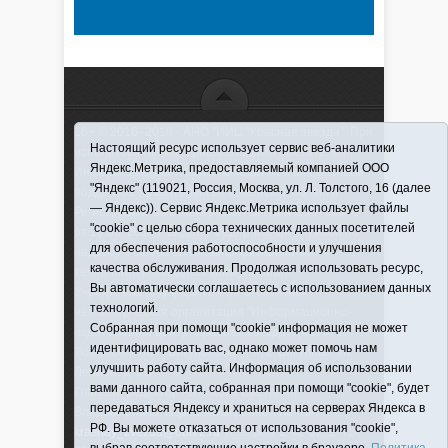
16+ © 2016–2018 - АНО "ИИЦ "Красная звезда". При
Настоящий ресурс использует сервис веб-аналитики
использовании материалов ссылка обязательна
Яндекс.Метрика, предоставляемый компанией ООО
Информационная лента выходит при финансовой
"Яндекс" (119021, Россия, Москва, ул. Л. Толстого, 16 (далее
поддержке правительства Тюменской области
— Яндекс)). Сервис Яндекс.Метрика использует файлы
Регистрационный номер СМИ ЭЛ № ФС 77-66066
"cookie" с целью сбора технических данных посетителей
от 10.06. 2016 г. выдано Федеральной службой по
для обеспечения работоспособности и улучшения
надзору в сфере связи, информационных
качества обслуживания. Продолжая использовать ресурс,
технологий и массовых коммуникаций.
Вы автоматически соглашаетесь с использованием данных
Учредитель (соучредители) Автономная
технологий.
некоммерческая организация "Информационно-
Собранная при помощи "cookie" информация не может
издательский центр "Красная звезда"" (627570,
идентифицировать вас, однако может помочь нам
Тюменская обл., Викуловский р-н, с. Викулово, ул.
улучшить работу сайта. Информация об использовании
Ленина, д. 5).
вами данного сайта, собранная при помощи "cookie", будет
Главный редактор Антюхова Светлана
передаваться Яндексу и храниться на серверах Яндекса в
Владимировна. Адрес электронной почты:
РФ. Вы можете отказаться от использования "cookie",
krasnay_zvezda@obl72.ru
Телефон: 2-42-32; 2-41-