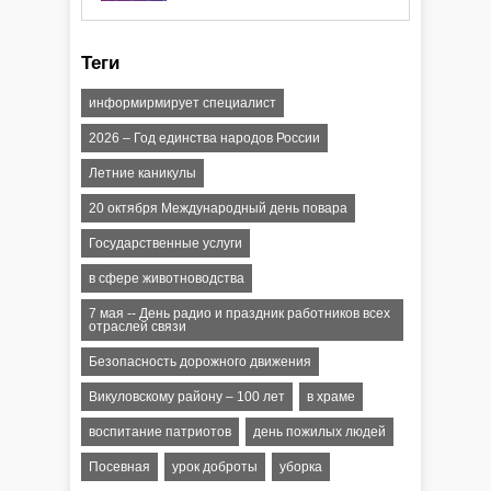
атаки ракеты или БПЛА"
Теги
информирмирует специалист
2026 – Год единства народов России
Летние каникулы
20 октября Международный день повара
Государственные услуги
в сфере животноводства
7 мая -- День радио и праздник работников всех
отраслей связи
Безопасность дорожного движения
Викуловскому району – 100 лет
в храме
воспитание патриотов
день пожилых людей
Посевная
урок доброты
уборка