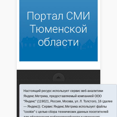
16+ © 2016–2018 - АНО "ИИЦ "Красная звезда". При
Настоящий ресурс использует сервис веб-аналитики
использовании материалов ссылка обязательна
Яндекс.Метрика, предоставляемый компанией ООО
Информационная лента выходит при финансовой
"Яндекс" (119021, Россия, Москва, ул. Л. Толстого, 16 (далее
поддержке правительства Тюменской области
— Яндекс)). Сервис Яндекс.Метрика использует файлы
Регистрационный номер СМИ ЭЛ № ФС 77-66066
"cookie" с целью сбора технических данных посетителей
от 10.06. 2016 г. выдано Федеральной службой по