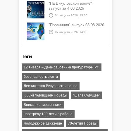
"На Викуловской волне"
выпуск за 4 08 2026
04 августа 2026, 15:00
"Провинция" выпуск 08 08 2026
07 августа 2026, 14:00
Теги
12 января – День работника прокуратуры РФ
безопасность в сети
Лесничество Викуловская волна
К 68-й годовщине Победы
"Шаг в будущее"
Внимание: мошенники!
навстречу 100-летию района
молодёжное движение
70-летия Победы