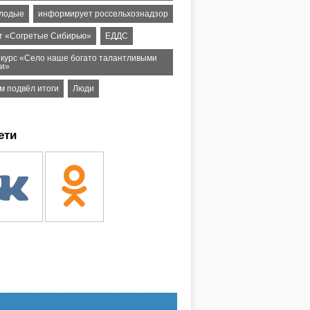
лодые
информирует россельхознадзор
т «Согретые Сибирью»
ЕДДС
нкурс «Село наше богато талантливыми
и»
м подвёл итоги
Люди
ети