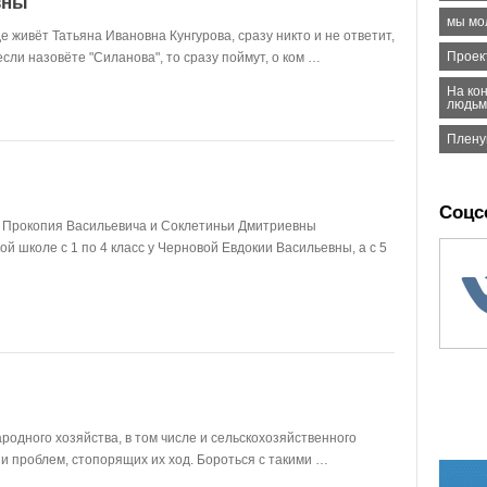
вны
мы мо
е живёт Татьяна Ивановна Кунгурова, сразу никто и не ответит,
Проек
 если назовёте "Силанова", то сразу поймут, о ком …
На ко
людьм
Плену
Соцс
е Прокопия Васильевича и Соклетиньи Дмитриевны
ой школе с 1 по 4 класс у Черновой Евдокии Васильевны, а с 5
родного хозяйства, в том числе и сельскохозяйственного
и проблем, стопорящих их ход. Бороться с такими …