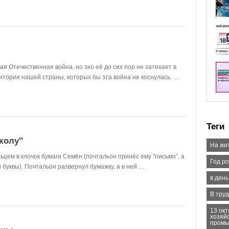
ая Отечественная война, но эхо её до сих пор не затихает в
ритории нашей страны, которых бы эта война не коснулась. …
Теги
колу"
На жи
пальцем в клочок бумаги Семён (почтальон принёс ему "письмо", а
Год р
 буквы). Почтальон развернул бумажку, а в ней …
в ден
В тру
13 окт
хозяй
промы