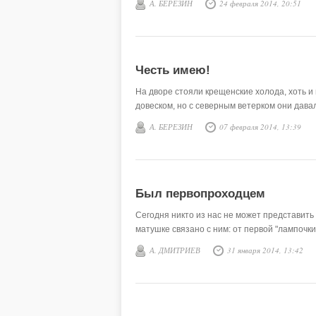
А. БЕРЕЗИН
24 февраля 2014, 20:51
Честь имею!
На дворе стояли крещенские холода, хоть и
довеском, но с северным ветерком они дава
А. БЕРЕЗИН
07 февраля 2014, 13:39
Был первопроходцем
Сегодня никто из нас не может представить
матушке связано с ним: от первой "лампочки
А. ДМИТРИЕВ
31 января 2014, 13:42