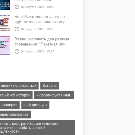
04 августа 2026, 15:00
На избирательных участках
идёт установка видеокамер
02 августа 2026, 10:00
Важно различать два режима
оповещения: "Ракетная или
БПЛА опасность" и "Угроза
04 августа 2026, 15:00
атаки ракеты или БПЛА"
тейских перекрёстках
Встреча
оссийской истории
информирует ГИМС
ь пионерии
информирует
довом коллективе
ября – День работников сельского
ства и перерабатывающей
шленности