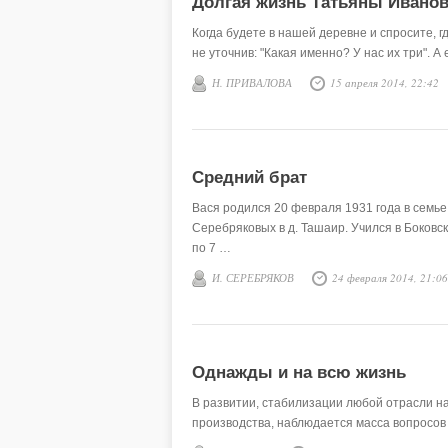
Долгая жизнь Татьяны Ивано
Когда будете в нашей деревне и спросите, гд
не уточнив: "Какая именно? У нас их три". А
Н. ПРИВАЛОВА
15 апреля 2014, 22:42
Средний брат
Вася родился 20 февраля 1931 года в семь
Серебряковых в д. Ташаир. Учился в Боковск
по 7 …
И. СЕРЕБРЯКОВ
24 февраля 2014, 21:06
Однажды и на всю жизнь
В развитии, стабилизации любой отрасли на
производства, наблюдается масса вопросов 