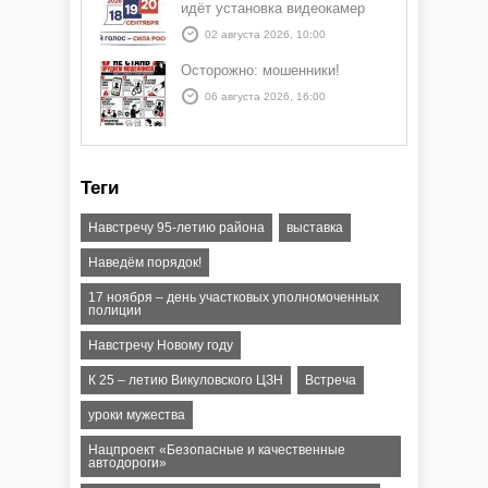
идёт установка видеокамер
02 августа 2026, 10:00
Осторожно: мошенники!
06 августа 2026, 16:00
Теги
Навстречу 95-летию района
выставка
Наведём порядок!
17 ноября – день участковых уполномоченных
полиции
Навстречу Новому году
К 25 – летию Викуловского ЦЗН
Встреча
уроки мужества
Нацпроект «Безопасные и качественные
автодороги»