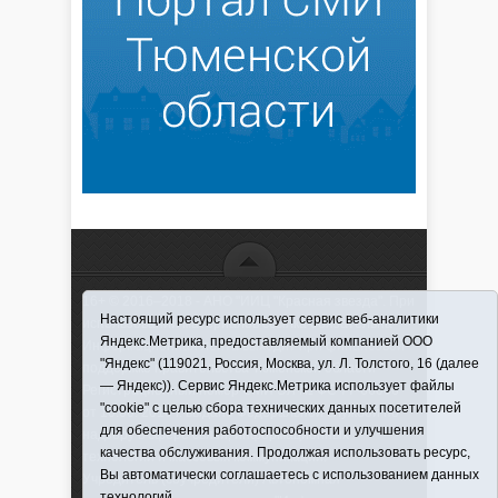
16+ © 2016–2018 - АНО "ИИЦ "Красная звезда". При
Настоящий ресурс использует сервис веб-аналитики
использовании материалов ссылка обязательна
Яндекс.Метрика, предоставляемый компанией ООО
Информационная лента выходит при финансовой
"Яндекс" (119021, Россия, Москва, ул. Л. Толстого, 16 (далее
поддержке правительства Тюменской области
— Яндекс)). Сервис Яндекс.Метрика использует файлы
Регистрационный номер СМИ ЭЛ № ФС 77-66066
"cookie" с целью сбора технических данных посетителей
от 10.06. 2016 г. выдано Федеральной службой по
для обеспечения работоспособности и улучшения
надзору в сфере связи, информационных
качества обслуживания. Продолжая использовать ресурс,
технологий и массовых коммуникаций.
Вы автоматически соглашаетесь с использованием данных
Учредитель (соучредители) Автономная
технологий.