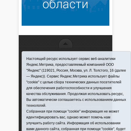
16+ © 2016–2018 - АНО "ИИЦ "Красная звезда". При
Настоящий ресурс использует сервис веб-аналитики
использовании материалов ссылка обязательна
Яндекс.Метрика, предоставляемый компанией ООО
Информационная лента выходит при финансовой
"Яндекс" (119021, Россия, Москва, ул. Л. Толстого, 16 (далее
поддержке правительства Тюменской области
— Яндекс)). Сервис Яндекс.Метрика использует файлы
Регистрационный номер СМИ ЭЛ № ФС 77-66066
"cookie" с целью сбора технических данных посетителей
от 10.06. 2016 г. выдано Федеральной службой по
для обеспечения работоспособности и улучшения
надзору в сфере связи, информационных
качества обслуживания. Продолжая использовать ресурс,
технологий и массовых коммуникаций.
Вы автоматически соглашаетесь с использованием данных
Учредитель (соучредители) Автономная
технологий.
некоммерческая организация "Информационно-
Собранная при помощи "cookie" информация не может
издательский центр "Красная звезда"" (627570,
идентифицировать вас, однако может помочь нам
Тюменская обл., Викуловский р-н, с. Викулово, ул.
улучшить работу сайта. Информация об использовании
Ленина, д. 5).
вами данного сайта, собранная при помощи "cookie", будет
Главный редактор Антюхова Светлана