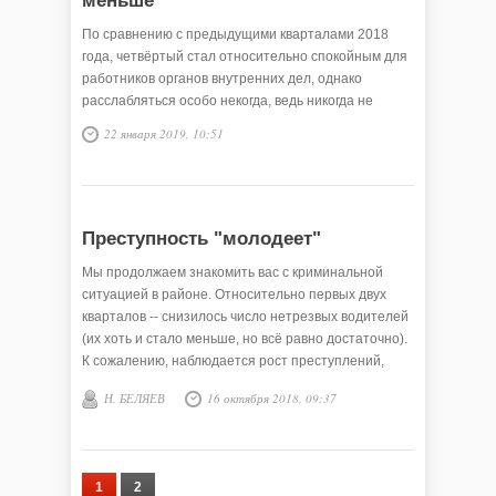
меньше
По сравнению с предыдущими кварталами 2018
года, четвёртый стал относительно спокойным для
работников органов внутренних дел, однако
расслабляться особо некогда, ведь никогда не
знаешь, будет ли всплеск преступности или всё так
22 января 2019, 10:51
и останется на низком уровне.
Преступность "молодеет"
Мы продолжаем знакомить вас с криминальной
ситуацией в районе. Относительно первых двух
кварталов -- снизилось число нетрезвых водителей
(их хоть и стало меньше, но всё равно достаточно).
К сожалению, наблюдается рост преступлений,
совершённых несовершеннолетними, также
Н. БЕЛЯЕВ
16 октября 2018, 09:37
отдельное место занимает ситуация с хищениями:
за последнее время выросло число хищений с
банковских карт. Представляем вам криминальную
хронику за июль-сентябрь 2018 года.
1
2