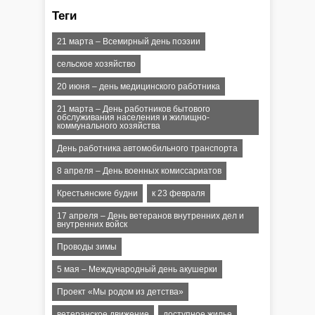
Теги
21 марта – Всемирный день поэзии
сельское хозяйство
20 июня – день медицинского работника
21 марта – День работников бытового
обслуживания населения и жилищно-
коммунального хозяйства
День работника автомобильного транспорта
8 апреля – День военных комиссариатов
Крестьянские будни
к 23 февраля
17 апреля – День ветеранов внутренних дел и
внутренних войск
Проводы зимы
5 мая – Международный день акушерки
Проект «Мы родом из детства»
ветеранское движение
доступное жилье