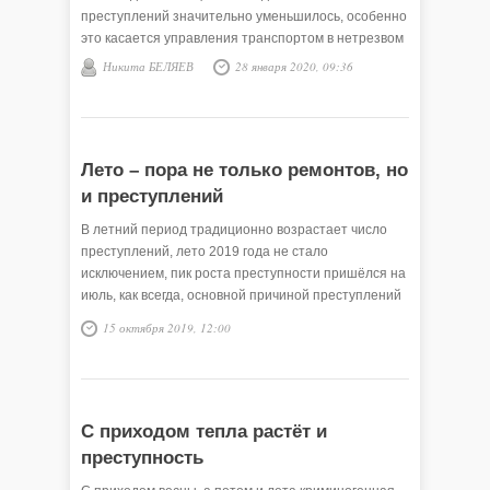
преступлений значительно уменьшилось, особенно
это касается управления транспортом в нетрезвом
состоянии, однако, большая доля других
Никита БЕЛЯЕВ
28 января 2020, 09:36
преступлений также совершается в состоянии
алкогольного опьянения.
Лето – пора не только ремонтов, но
и преступлений
В летний период традиционно возрастает число
преступлений, лето 2019 года не стало
исключением, пик роста преступности пришёлся на
июль, как всегда, основной причиной преступлений
становится алкоголь. Мы подготовили для вас
15 октября 2019, 12:00
хронику преступлений, совершённых в Викуловском
районе в третьем квартале 2019 года.
С приходом тепла растёт и
преступность