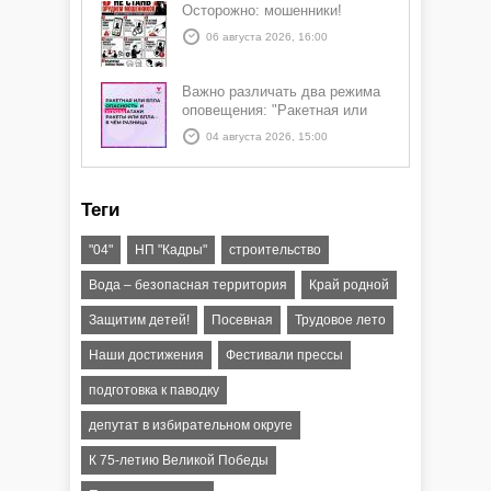
Осторожно: мошенники!
06 августа 2026, 16:00
Важно различать два режима
оповещения: "Ракетная или
БПЛА опасность" и "Угроза
04 августа 2026, 15:00
атаки ракеты или БПЛА"
Теги
"04"
НП "Кадры"
строительство
Вода – безопасная территория
Край родной
Защитим детей!
Посевная
Трудовое лето
Наши достижения
Фестивали прессы
подготовка к паводку
депутат в избирательном округе
К 75-летию Великой Победы