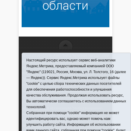
16+ © 2016–2018 - АНО "ИИЦ "Красная звезда". При
Настоящий ресурс использует сервис веб-аналитики
использовании материалов ссылка обязательна
Яндекс.Метрика, предоставляемый компанией ООО
Информационная лента выходит при финансовой
"Яндекс" (119021, Россия, Москва, ул. Л. Толстого, 16 (далее
поддержке правительства Тюменской области
— Яндекс)). Сервис Яндекс.Метрика использует файлы
Регистрационный номер СМИ ЭЛ № ФС 77-66066
"cookie" с целью сбора технических данных посетителей
от 10.06. 2016 г. выдано Федеральной службой по
для обеспечения работоспособности и улучшения
надзору в сфере связи, информационных
качества обслуживания. Продолжая использовать ресурс,
технологий и массовых коммуникаций.
Вы автоматически соглашаетесь с использованием данных
Учредитель (соучредители) Автономная
технологий.
некоммерческая организация "Информационно-
Собранная при помощи "cookie" информация не может
издательский центр "Красная звезда"" (627570,
идентифицировать вас, однако может помочь нам
Тюменская обл., Викуловский р-н, с. Викулово, ул.
улучшить работу сайта. Информация об использовании
Ленина, д. 5).
вами данного сайта, собранная при помощи "cookie", будет