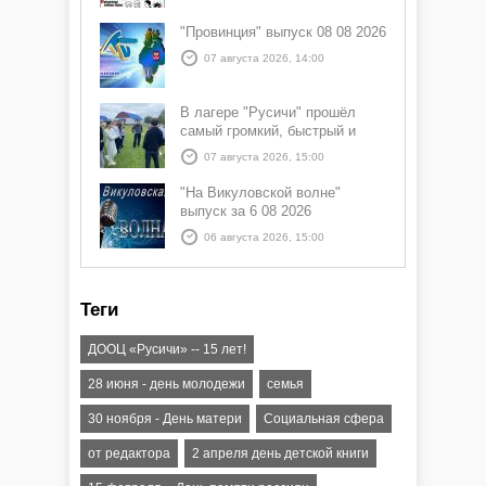
"Провинция" выпуск 08 08 2026
07 августа 2026, 14:00
В лагере "Русичи" прошёл
самый громкий, быстрый и
азартный час дня — Спортчас
07 августа 2026, 15:00
"На Викуловской волне"
выпуск за 6 08 2026
06 августа 2026, 15:00
Теги
ДООЦ «Русичи» -- 15 лет!
28 июня - день молодежи
семья
30 ноября - День матери
Социальная сфера
от редактора
2 апреля день детской книги