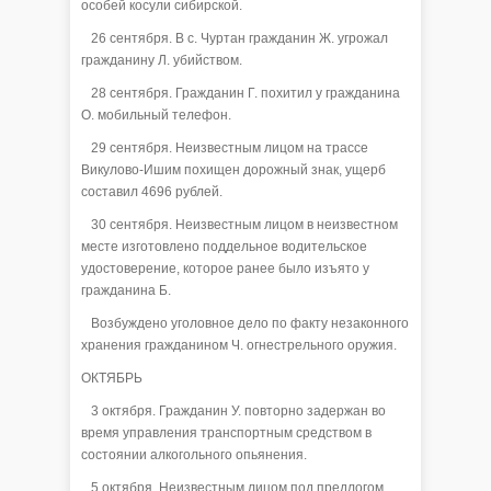
особей косули сибирской.
26 сентября. В с. Чуртан гражданин Ж. угрожал
гражданину Л. убийством.
28 сентября. Гражданин Г. похитил у гражданина
О. мобильный телефон.
29 сентября. Неизвестным лицом на трассе
Викулово-Ишим похищен дорожный знак, ущерб
составил 4696 рублей.
30 сентября. Неизвестным лицом в неизвестном
месте изготовлено поддельное водительское
удостоверение, которое ранее было изъято у
гражданина Б.
Возбуждено уголовное дело по факту незаконного
хранения гражданином Ч. огнестрельного оружия.
ОКТЯБРЬ
3 октября. Гражданин У. повторно задержан во
время управления транспортным средством в
состоянии алкогольного опьянения.
5 октября. Неизвестным лицом под предлогом