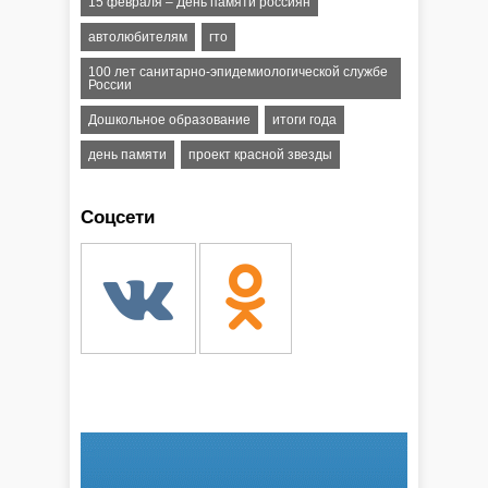
15 февраля – День памяти россиян
автолюбителям
гто
100 лет санитарно-эпидемиологической службе
России
Дошкольное образование
итоги года
день памяти
проект красной звезды
Соцсети