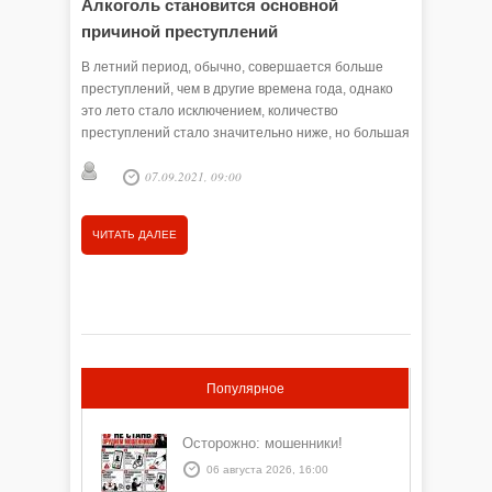
Алкоголь становится основной
Во вре
причиной преступлений
виды п
В летний период, обычно, совершается больше
Из-за эпи
преступлений, чем в другие времена года, однако
мире поя
это лето стало исключением, количество
также ра
преступлений стало значительно ниже, но большая
Никит
доля из них совершается в состоянии алкогольного
07.09.2021, 09:00
опьянения.
ЧИТАТЬ
ЧИТАТЬ ДАЛЕЕ
Популярное
Осторожно: мошенники!
06 августа 2026, 16:00