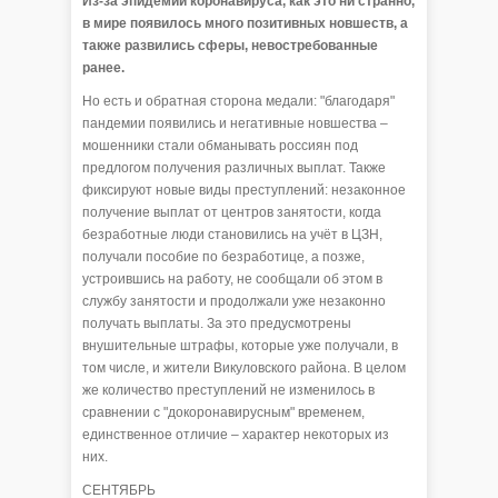
Из-за эпидемии коронавируса, как это ни странно,
в мире появилось много позитивных новшеств, а
также развились сферы, невостребованные
ранее.
Но есть и обратная сторона медали: "благодаря"
пандемии появились и негативные новшества –
мошенники стали обманывать россиян под
предлогом получения различных выплат. Также
фиксируют новые виды преступлений: незаконное
получение выплат от центров занятости, когда
безработные люди становились на учёт в ЦЗН,
получали пособие по безработице, а позже,
устроившись на работу, не сообщали об этом в
службу занятости и продолжали уже незаконно
получать выплаты. За это предусмотрены
внушительные штрафы, которые уже получали, в
том числе, и жители Викуловского района. В целом
же количество преступлений не изменилось в
сравнении с "докоронавирусным" временем,
единственное отличие – характер некоторых из
них.
СЕНТЯБРЬ