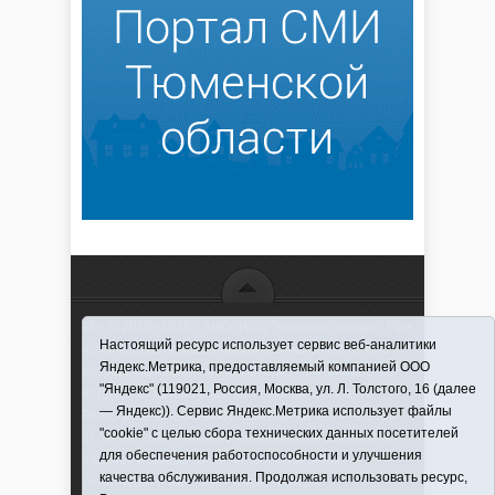
16+ © 2016–2018 - АНО "ИИЦ "Красная звезда". При
Настоящий ресурс использует сервис веб-аналитики
использовании материалов ссылка обязательна
Яндекс.Метрика, предоставляемый компанией ООО
Информационная лента выходит при финансовой
"Яндекс" (119021, Россия, Москва, ул. Л. Толстого, 16 (далее
поддержке правительства Тюменской области
— Яндекс)). Сервис Яндекс.Метрика использует файлы
Регистрационный номер СМИ ЭЛ № ФС 77-66066
"cookie" с целью сбора технических данных посетителей
от 10.06. 2016 г. выдано Федеральной службой по
для обеспечения работоспособности и улучшения
надзору в сфере связи, информационных
качества обслуживания. Продолжая использовать ресурс,
технологий и массовых коммуникаций.