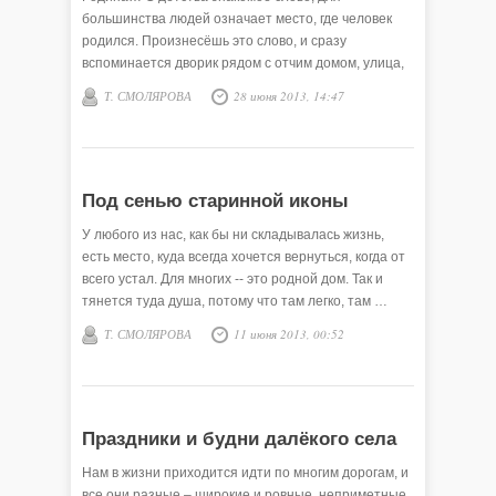
большинства людей означает место, где человек
родился. Произнесёшь это слово, и сразу
вспоминается дворик рядом с отчим домом, улица,
на которой прошло …
Т. СМОЛЯРОВА
28 июня 2013, 14:47
Под сенью старинной иконы
У любого из нас, как бы ни складывалась жизнь,
есть место, куда всегда хочется вернуться, когда от
всего устал. Для многих -- это родной дом. Так и
тянется туда душа, потому что там легко, там …
Т. СМОЛЯРОВА
11 июня 2013, 00:52
Праздники и будни далёкого села
Нам в жизни приходится идти по многим дорогам, и
все они разные – широкие и ровные, неприметные