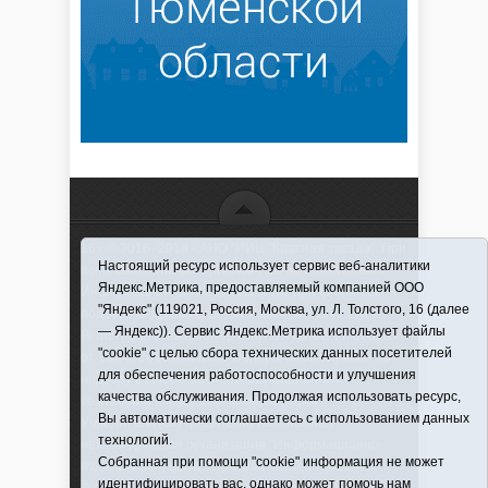
16+ © 2016–2018 - АНО "ИИЦ "Красная звезда". При
Настоящий ресурс использует сервис веб-аналитики
использовании материалов ссылка обязательна
Яндекс.Метрика, предоставляемый компанией ООО
Информационная лента выходит при финансовой
"Яндекс" (119021, Россия, Москва, ул. Л. Толстого, 16 (далее
поддержке правительства Тюменской области
— Яндекс)). Сервис Яндекс.Метрика использует файлы
Регистрационный номер СМИ ЭЛ № ФС 77-66066
"cookie" с целью сбора технических данных посетителей
от 10.06. 2016 г. выдано Федеральной службой по
для обеспечения работоспособности и улучшения
надзору в сфере связи, информационных
качества обслуживания. Продолжая использовать ресурс,
технологий и массовых коммуникаций.
Вы автоматически соглашаетесь с использованием данных
Учредитель (соучредители) Автономная
технологий.
некоммерческая организация "Информационно-
Собранная при помощи "cookie" информация не может
издательский центр "Красная звезда"" (627570,
идентифицировать вас, однако может помочь нам