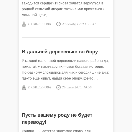
заходится сердце? И снова хочется вернуться в
родной сельский дворик, хоть на миг прижаться к
маминой щеке, …
Т. СМОЛЯРОВА
23 декабря 2013, 22:41
В дальней деревеньке во бору
У каждой маленькой деревеньки нашего района да,
пожалуй, у тысяч других -- своя богатая история.
По-разному сложились для них и сегодняшние дни:
где-то ещё живут, найдя себе опору, где-то …
Т. СМОЛЯРОВА
26 июля 2013, 10:50
Пусть вашему роду не будет
переводу!
Родина… С детства знакомое слово, для