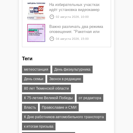
На избирательных участках
идёт установка видеокамер
02 августа 2026, 10:00
Важно различать два режима
оповещения: "Ракетная или
БПЛА опасность" и "Угроза
04 августа 2026, 15:00
атаки ракеты или БПЛА"
Теги
метеостанция
День физкультурника
День семьи
Звонок в редакцию
80 лет Тюменской области
К 75-летию Великой Победы
от редактора
Власть
Православие и СМИ
К Дню работников автомобильного транспорта
к итогам призыва