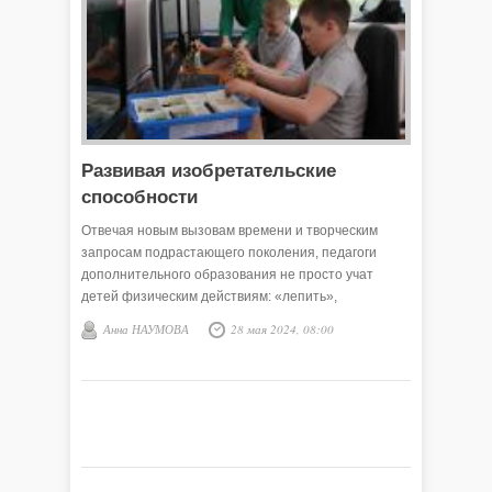
Развивая изобретательские
способности
Отвечая новым вызовам времени и творческим
запросам подрастающего поколения, педагоги
дополнительного образования не просто учат
детей физическим действиям: «лепить»,
«рисовать», «танцевать», а развивают у них
Анна НАУМОВА
28 мая 2024, 08:00
познавательную активность. Это умение
проектировать, планировать, изобретать. Вот и
перед Викуловским Центром творчества стоит
задача – развитие творческого потенциала
воспитанников для разных видов деятельности. Мы
сегодня расскажем о технической направленности.