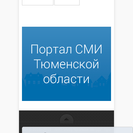
16+ © 2016–2018 - АНО "ИИЦ "Красная звезда". При