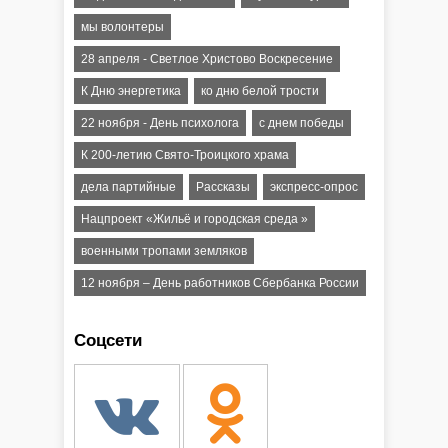
мы волонтеры
28 апреля - Светлое Христово Воскресение
К Дню энергетика
ко дню белой трости
22 ноября - День психолога
с днем победы
К 200-летию Свято-Троицкого храма
дела партийные
Рассказы
экспресс-опрос
Нацпроект «Жильё и городская среда »
военными тропами земляков
12 ноября – День работников Сбербанка России
Соцсети