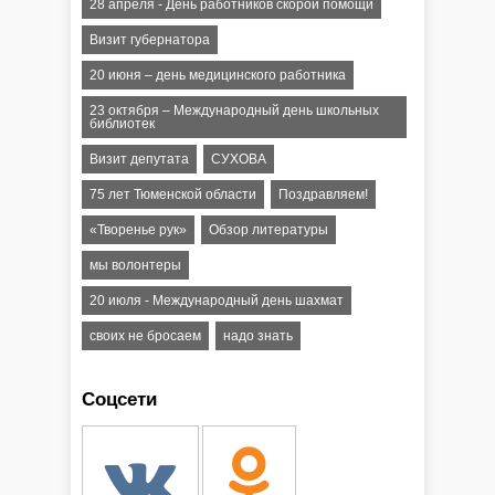
28 апреля - День работников скорой помощи
Визит губернатора
20 июня – день медицинского работника
23 октября – Международный день школьных
библиотек
Визит депутата
СУХОВА
75 лет Тюменской области
Поздравляем!
«Творенье рук»
Обзор литературы
мы волонтеры
20 июля - Международный день шахмат
своих не бросаем
надо знать
Соцсети