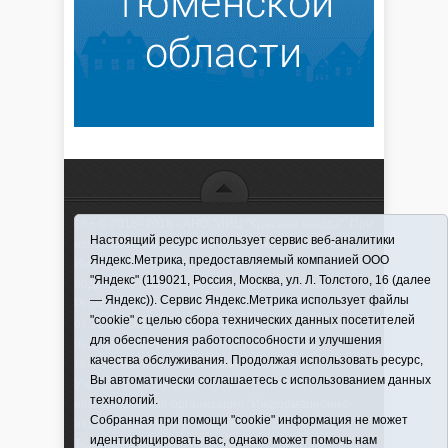
16+ © 2016–2018 - АНО "ИИЦ "Красная звезда". При
Настоящий ресурс использует сервис веб-аналитики
использовании материалов ссылка обязательна
Яндекс.Метрика, предоставляемый компанией ООО
Информационная лента выходит при финансовой
"Яндекс" (119021, Россия, Москва, ул. Л. Толстого, 16 (далее
поддержке правительства Тюменской области
— Яндекс)). Сервис Яндекс.Метрика использует файлы
Регистрационный номер СМИ ЭЛ № ФС 77-66066
"cookie" с целью сбора технических данных посетителей
от 10.06. 2016 г. выдано Федеральной службой по
для обеспечения работоспособности и улучшения
надзору в сфере связи, информационных
качества обслуживания. Продолжая использовать ресурс,
технологий и массовых коммуникаций.
Вы автоматически соглашаетесь с использованием данных
Учредитель (соучредители) Автономная
технологий.
некоммерческая организация "Информационно-
Собранная при помощи "cookie" информация не может
издательский центр "Красная звезда"" (627570,
идентифицировать вас, однако может помочь нам
Тюменская обл., Викуловский р-н, с. Викулово, ул.