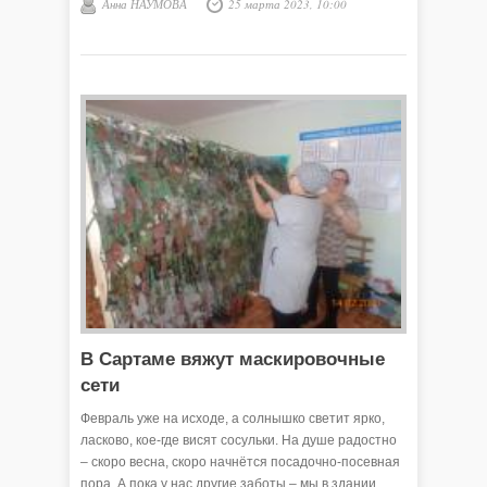
Анна НАУМОВА
25 марта 2023, 10:00
обществе, их роли в политической, экономической,
социальной и культурной жизни страны, защита
прав женщин, забота об укреплении семьи.
В Сартаме вяжут маскировочные
сети
Февраль уже на исходе, а солнышко светит ярко,
ласково, кое-где висят сосульки. На душе радостно
– скоро весна, скоро начнётся посадочно-посевная
пора. А пока у нас другие заботы – мы в здании