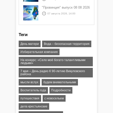
"Провинция" выпуск 08 08 2026
07 августа 2026, 14:00
Теги
День матери
Вода – безопасная территория
Избирательная компания
На конкурс: «Село моё богато талантливыми
людьми»
7 мая – День радио К 90-летию Викуловского
района
мысли вслух
будем внимательными
Воспитатель года
Подробности
путешествия
с новосельем
дела крестьянские