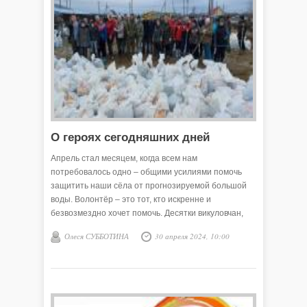
О героях сегодняшних дней
Апрель стал месяцем, когда всем нам
потребовалось одно – общими усилиями помочь
защитить наши сёла от прогнозируемой большой
воды. Волонтёр – это тот, кто искренне и
безвозмездно хочет помочь. Десятки викуловчан,
наших соседей сорокинцев, представители разных
Олеся СУББОТИНА
30 апреля 2024, 10:00
служб других районов внесли и вносят вклад в
общее дело – защитить земляков от наводнения.