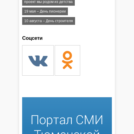
проект мы родом из детства
19 мая – День пионерии
10 августа – День строителя
Соцсети