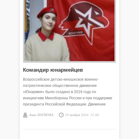
Командир юнармейцев
Всероссийское детско-юношеское военно-
патриотическое общественное движение
«Юнармия» было создано в 2016 году по
инициативе Минобороны России и при поддержке
президента Российской Федерации. Движение
имеет свои отделения во всех регионах страны.
Анна НАУМОВА
19 ноября 2024, 11:00
Есть оно и в Викулово, в нём занимаются тридцать
детей. Руководит объединением педагог
дополнительного образования Екатерина
Кочанова.