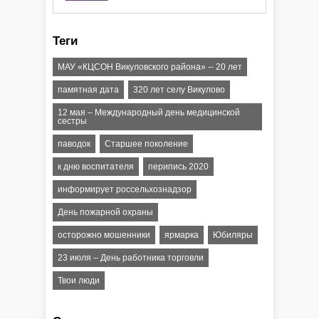
атаки ракеты или БПЛА"
Теги
МАУ «КЦСОН Викуловского района» -- 20 лет
памятная дата
320 лет селу Викулово
12 мая – Международный день медицинской
сестры
паводок
Старшее поколение
к дню воспитателя
перипись 2020
информирует россельхознадзор
День пожарной охраны
осторожно мошенники
ярмарка
Юбиляры
23 июля – День работника торговли
Твои люди