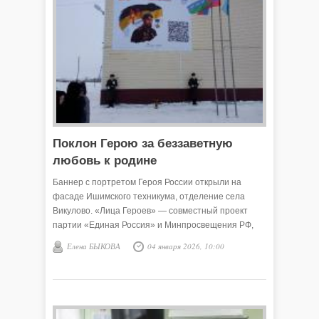
Поклон Герою за беззаветную
любовь к родине
Баннер с портретом Героя России открыли на
фасаде Ишимского техникума, отделение села
Викулово. «Лица Героев» — совместный проект
партии «Единая Россия» и Минпросвещения РФ,
который реализуется с 2024 года. Баннеры с
Елена БЫКОВА
04 января 2026, 10:00
портретами земляков – героев Великой
Отечественной войны, героев-тружеников, героев
СВО размещаются на стенах учебных заведений.