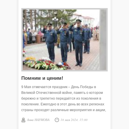
отсчёта новейшей истории государства.
Помним и ценим!
9 Мая отмечается праздник – День Победы в
Великой Отечественной войне, память о котором
бережно и трепетно передаётся из поколения в
поколение. Ежегодно в этот день во всех регионах
страны проходят различные мероприятия и акции,
призванные отдать дань уважения ветеранам и
Анна НАУМОВА
18 мая 2024, 15:00
почтить память павших бойцов. И в Викулово
каждый год в эти майские дни вспоминают грозные