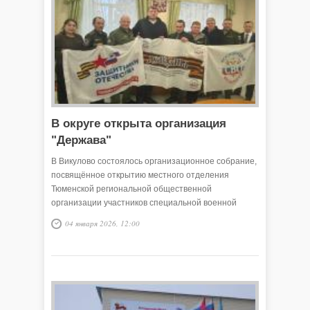
В округе открыта организация
"Держава"
В Викулово состоялось организационное собрание,
посвящённое открытию местного отделения
Тюменской региональной общественной
организации участников специальной военной
операции «Держава». Председателем Викуловского
04 января 2026, 12:00
отделения был избран Александр Станиславович
Снигирёв.