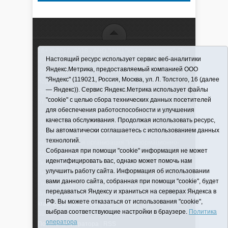
16+ © 2016–2018 - АНО "ИИЦ "Красная звезда". При
Настоящий ресурс использует сервис веб-аналитики
использовании материалов ссылка обязательна
Яндекс.Метрика, предоставляемый компанией ООО
Информационная лента выходит при финансовой
"Яндекс" (119021, Россия, Москва, ул. Л. Толстого, 16 (далее
поддержке правительства Тюменской области
— Яндекс)). Сервис Яндекс.Метрика использует файлы
Регистрационный номер СМИ ЭЛ № ФС 77-66066
"cookie" с целью сбора технических данных посетителей
от 10.06. 2016 г. выдано Федеральной службой по
для обеспечения работоспособности и улучшения
надзору в сфере связи, информационных
качества обслуживания. Продолжая использовать ресурс,
технологий и массовых коммуникаций.
Вы автоматически соглашаетесь с использованием данных
Учредитель (соучредители) Автономная
технологий.
некоммерческая организация "Информационно-
Собранная при помощи "cookie" информация не может
издательский центр "Красная звезда"" (627570,
идентифицировать вас, однако может помочь нам
Тюменская обл., Викуловский р-н, с. Викулово, ул.
улучшить работу сайта. Информация об использовании
Ленина, д. 5).
вами данного сайта, собранная при помощи "cookie", будет
Главный редактор Антюхова Светлана
передаваться Яндексу и храниться на серверах Яндекса в
Владимировна. Адрес электронной почты:
РФ. Вы можете отказаться от использования "cookie",
krasnay_zvezda@obl72.ru
Телефон: 2-42-32; 2-41-
выбрав соответствующие настройки в браузере.
Политика
36.
оператора
Политика оператора
|
RSS