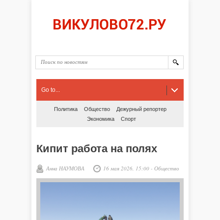
Go to...
Политика
Общество
Дежурный репортер
Экономика
Спорт
Кипит работа на полях
Анна НАУМОВА
16 мая 2026, 15:00
-
Общество