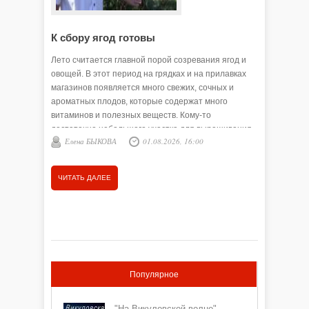
К сбору ягод готовы
На заг
Лето считается главной порой созревания ягод и
Июль — п
овощей. В этот период на грядках и на прилавках
сочные, 
магазинов появляется много свежих, сочных и
рядом с с
ароматных плодов, которые содержат много
технику 
витаминов и полезных веществ. Кому-то
ждём зав
достаточно небольшого участка для выращивания
облаком 
Елена БЫКОВА
01.08.2026, 16:00
Татья
ягод, а кто-то разводит целые сады.
большег
быстро н
под тяжёл
ЧИТАТЬ ДАЛЕЕ
ЧИТАТЬ
Популярное
"На Викуловской волне"