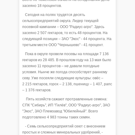
засеяно 18 процентов.
Сегодня на полях трудятся десять
сельхозпредприятий округа. Лидер текущей
посевной кампании – ООО "Радиус-агро". Здесь
засеяно 2 507 гектаров, то есть 48 процентов. На
следующей позиции – ЗАО "Экос" - 44 процента. На
третьем месте ООО "Чернышево" - 41 процент.
Пока в округе провели посевы на площади 7 136
гектаров из 28 485. В прошлом году на 13 мая было
засеяно 11 процентов – не давали погодные
условия. Нынче же погода способствует раннему
севу. Уже посеяли следующие культуры: овёс –
2 215 гектаров, горох – 2 138, пшеницу – 1 407, рапс
– 1 376 гектаров.
Пять хозяйств сажают протравленные семена:
СПК "Сибирь", ИП "Гилёв", ООО "Радиус-агро", ЗАО
"Экос", ЗАО Племзавод "Юбилейный". Всего
подготовлено 4 983 тонны таких семян.
- Семь сельхозпредприятий сеют с внесением
простых и сложных минеральных удобрений, -