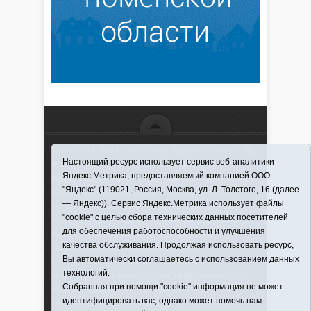
16+ © 2016–2018 - АНО "ИИЦ "Красная звезда". При
Настоящий ресурс использует сервис веб-аналитики
использовании материалов ссылка обязательна
Яндекс.Метрика, предоставляемый компанией ООО
Информационная лента выходит при финансовой
"Яндекс" (119021, Россия, Москва, ул. Л. Толстого, 16 (далее
поддержке правительства Тюменской области
— Яндекс)). Сервис Яндекс.Метрика использует файлы
Регистрационный номер СМИ ЭЛ № ФС 77-66066
"cookie" с целью сбора технических данных посетителей
от 10.06. 2016 г. выдано Федеральной службой по
для обеспечения работоспособности и улучшения
надзору в сфере связи, информационных
качества обслуживания. Продолжая использовать ресурс,
технологий и массовых коммуникаций.
Вы автоматически соглашаетесь с использованием данных
Учредитель (соучредители) Автономная
технологий.
некоммерческая организация "Информационно-
Собранная при помощи "cookie" информация не может
издательский центр "Красная звезда"" (627570,
идентифицировать вас, однако может помочь нам
Тюменская обл., Викуловский р-н, с. Викулово, ул.