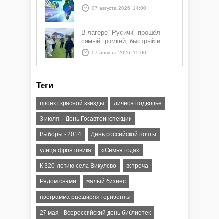
07 августа 2026, 14:00
В лагере "Русичи" прошёл
самый громкий, быстрый и
азартный час дня — Спортчас
07 августа 2026, 15:00
Теги
проект красной звезды
личное подворье
3 июля – День Госавтоинспекции
Выборы - 2014
День российской почты
улица фронтовика
«Семья года»
К 320-летию села Викулово
встреча
Рядом снами
малый бизнес
программа расширяя горизонты
27 мая - Всероссийский день библиотек