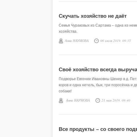
Скучать хозяйство не даёт
Семья Чураковых из Сартама – одна из немн
хозяйства.
Анна НАУМОВА
06 июля 2019, 09:35
Своё хозяйство всегда выруча
Подворье Евгении Ивановны Шенер в д. Петр
коров и одна нетель, бык, три поросёнка и д
собаки!
Анна НАУМОВА
21 мая 2019, 09:40
Все продукты – со своего под