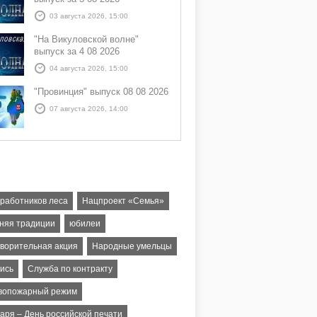
03 августа 2026, 15:00
"На Викуловской волне"
выпуск за 4 08 2026
04 августа 2026, 15:00
"Провинция" выпуск 08 08 2026
07 августа 2026, 14:00
 работников леса
Нацпроект «Семья»
няя традиции
юбилеи
творительная акция
Народные умельцы
ись
Служба по контракту
вопожарный режим
варя – День российской печати