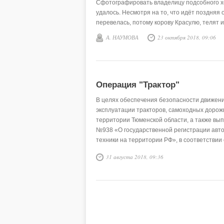
Сфотографировать владелицу подсобного х
удалось. Несмотря на то, что идёт поздняя 
перевелась, потому корову Красулю, телят и
А. НАУМОВА
23 октября 2018, 09:06
Операция "Трактор"
В целях обеспечения безопасности движени
эксплуатации тракторов, самоходных дорож
территории Тюменской области, а также вы
№938 «О государственной регистрации авто
техники на территории РФ», в соответстви
«Трактор», утверждённым приказом Минсель
31 августа 2018, 09:36
государственные инженеры-инспекторы тер
области в период с 3 по 28 сентября 2018 
«Трактор».