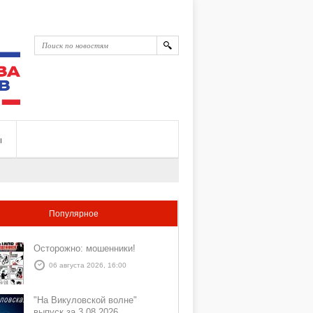
ы
Популярное
Осторожно: мошенники!
06 августа 2026, 16:00
"На Викуловской волне"
выпуск за 3 08 2026