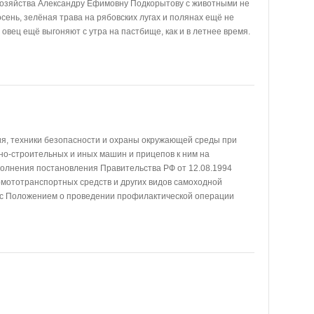
озяйства Александру Ефимовну Подкорытову с животными не
осень, зелёная трава на рябовских лугах и полянах ещё не
 овец ещё выгоняют с утра на пастбище, как и в летнее время.
я, техники безопасности и охраны окружающей среды при
но-строительных и иных машин и прицепов к ним на
полнения постановления Правительства РФ от 12.08.1994
мототранспортных средств и других видов самоходной
и с Положением о проведении профилактической операции
хозпрода России от 27.01.1998 №38, главные
риториальных органов Управления гостехнадзора Тюменской
года организовали и провели профилактическую операцию