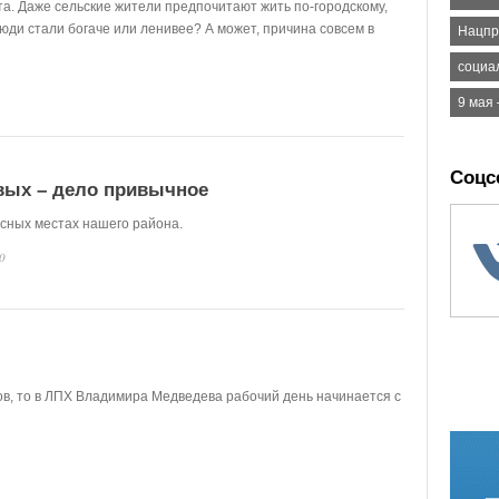
та. Даже сельские жители предпочитают жить по-городскому,
ди стали богаче или ленивее? А может, причина совсем в
Нацпр
социа
9 мая
Соцс
вых – дело привычное
сных местах нашего района.
0
сов, то в ЛПХ Владимира Медведева рабочий день начинается с