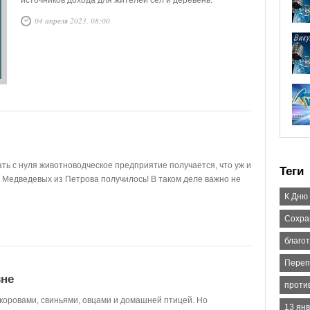
источников дохода для жителей сёл и деревень.
04 апреля 2023, 08:00
ть с нуля животноводческое предприятие получается, что уж и
Теги
ьи Медведевых из Петрова получилось! В таком деле важно не
К Дню
Сохра
благо
Переп
вне
проти
 коровами, свиньями, овцами и домашней птицей. Но
13 ян