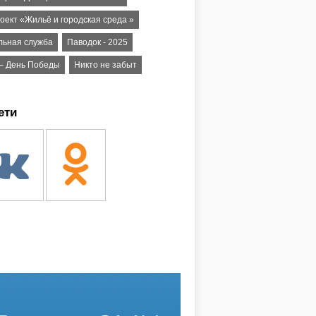
оект «Жильё и городская среда »
льная служба
Паводок - 2025
 – День Победы
Никто не забыт
ети