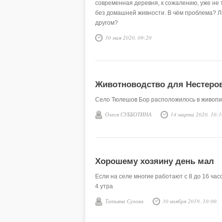
современная деревня, к сожалению, уже не 
без домашней живности. В чём проблема? Лю
другом?
30 мая 2020, 09:20
Животноводство для Нестеро
Село Тюлешов Бор расположилось в живопи
Олеся СУББОТИНА
14 марта 2020, 10:1
Хорошему хозяину день мал
Если на селе многие работают с 8 до 16 ча
4 утра
Татьяна Сухова
30 ноября 2019, 10:00