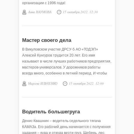
организации с 1996 года!
Анна НАУМОВА
15 октября 2022, 12:30
Мастер своего дела
В Викуловском участке ДРСУ-5 АО «ТОДЭП»
Алексей Кунгуров трудится 20 лет. Его имя
называют в числе лучших работников предприятия,
мастеров-универсалов. У дорожников работы
всегда много, особенно в летний период. И чтобы
техника всегда была на ходу и исправна, спешат к
Марина ИЛЬЧЕНКО
15 октября 2022, 12:00
Алексею в цех коллеги, он починит любой механизм!
Его специальность — электрогазосварщик, а по
совместительству – и водитель.
Водитель большегруга
Денис Квашнин – водитель седельного тягача
КАМАЗа. Его рабочий день начинается с получения
задания – куда и откуда везти груз. Щебень, лес,