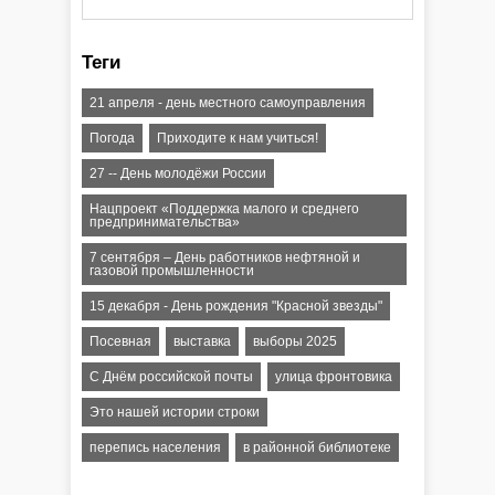
Теги
21 апреля - день местного самоуправления
Погода
Приходите к нам учиться!
27 -- День молодёжи России
Нацпроект «Поддержка малого и среднего
предпринимательства»
7 сентября – День работников нефтяной и
газовой промышленности
15 декабря - День рождения "Красной звезды"
Посевная
выставка
выборы 2025
С Днём российской почты
улица фронтовика
Это нашей истории строки
перепись населения
в районной библиотеке