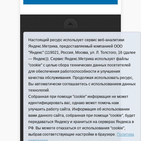
16+ © 2016–2018 - АНО "ИИЦ "Красная звезда". При
Настоящий ресурс использует сервис веб-аналитики
использовании материалов ссылка обязательна
Яндекс.Метрика, предоставляемый компанией ООО
Информационная лента выходит при финансовой
"Яндекс" (119021, Россия, Москва, ул. Л. Толстого, 16 (далее
поддержке правительства Тюменской области
— Яндекс)). Сервис Яндекс.Метрика использует файлы
Регистрационный номер СМИ ЭЛ № ФС 77-66066
"cookie" с целью сбора технических данных посетителей
от 10.06. 2016 г. выдано Федеральной службой по
для обеспечения работоспособности и улучшения
надзору в сфере связи, информационных
качества обслуживания. Продолжая использовать ресурс,
технологий и массовых коммуникаций.
Вы автоматически соглашаетесь с использованием данных
Учредитель (соучредители) Автономная
технологий.
некоммерческая организация "Информационно-
Собранная при помощи "cookie" информация не может
издательский центр "Красная звезда"" (627570,
идентифицировать вас, однако может помочь нам
Тюменская обл., Викуловский р-н, с. Викулово, ул.
улучшить работу сайта. Информация об использовании
Ленина, д. 5).
вами данного сайта, собранная при помощи "cookie", будет
Главный редактор Антюхова Светлана
передаваться Яндексу и храниться на серверах Яндекса в
Владимировна. Адрес электронной почты:
РФ. Вы можете отказаться от использования "cookie",
krasnay_zvezda@obl72.ru
Телефон: 2-42-32; 2-41-
выбрав соответствующие настройки в браузере.
Политика
36.
оператора