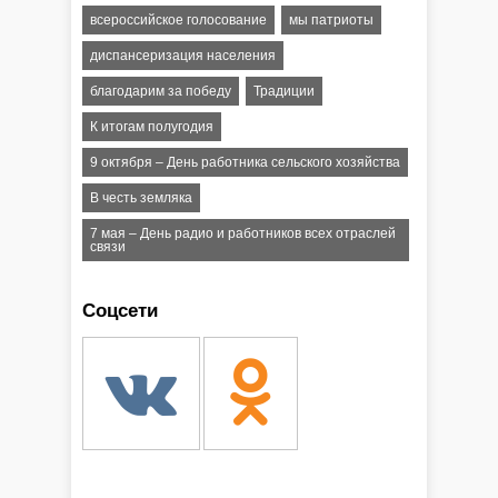
всероссийское голосование
мы патриоты
диспансеризация населения
благодарим за победу
Традиции
К итогам полугодия
9 октября – День работника сельского хозяйства
В честь земляка
7 мая – День радио и работников всех отраслей
связи
Соцсети