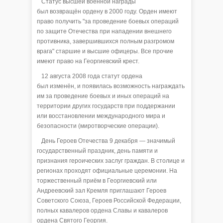
Статус высшей военной награды
был возвращён ордену в 2000 году. Орден имеют
право получить "за проведение боевых операций
по защите Отечества при нападении внешнего
противника, завершившихся полным разгромом
врага" старшие и высшие офицеры. Все прочие
имеют право на Георгиевский крест.
12 августа 2008 года статут ордена
был изменён, и появилась возможность награждать
им за проведение боевых и иных операций на
территории других государств при поддержании
или восстановлении международного мира и
безопасности (миротворческие операции).
День Героев Отечества 9 декабря — значимый
государственный праздник, день памяти и
признания героических заслуг граждан. В столице и
регионах проходят официальные церемонии. На
торжественный приём в Георгиевский или
Андреевский зал Кремля приглашают Героев
Советского Союза, Героев Российской Федерации,
полных кавалеров ордена Славы и кавалеров
ордена Святого Георгия.