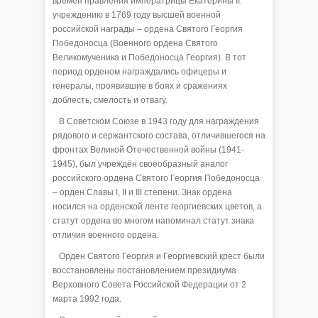
времён правления императрицы Екатерины II:
учреждению в 1769 году высшей военной
российской награды – ордена Святого Георгия
Победоносца (Военного ордена Святого
Великомученика и Победоносца Георгия). В тот
период орденом награждались офицеры и
генералы, проявившие в боях и сражениях
доблесть, смелость и отвагу.
В Советском Союзе в 1943 году для награждения
рядового и сержантского состава, отличившегося на
фронтах Великой Отечественной войны (1941-
1945), был учреждён своеобразный аналог
российского ордена Святого Георгия Победоносца
– орден Славы I, II и III степени. Знак ордена
носился на орденской ленте георгиевских цветов, а
статут ордена во многом напоминал статут знака
отличия военного ордена.
Орден Святого Георгия и Георгиевский крест были
восстановлены постановлением президиума
Верховного Совета Российской Федерации от 2
марта 1992 года.