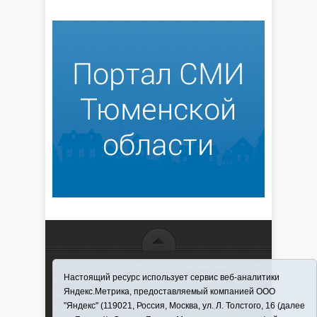
16+ © 2016–2018 - АНО "ИИЦ "Красная звезда". При
Настоящий ресурс использует сервис веб-аналитики
использовании материалов ссылка обязательна
Яндекс.Метрика, предоставляемый компанией ООО
Информационная лента выходит при финансовой
"Яндекс" (119021, Россия, Москва, ул. Л. Толстого, 16 (далее
поддержке правительства Тюменской области