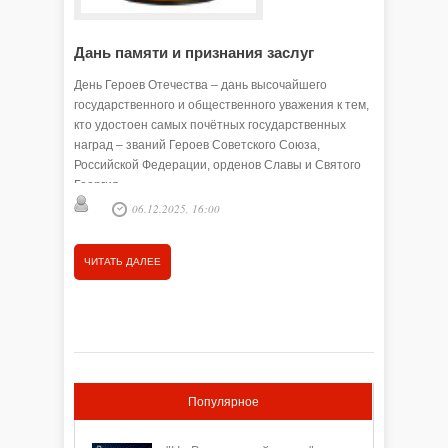
Дань памяти и признания заслуг
Достой
долг
День Героев Отечества – дань высочайшего
государственного и общественного уважения к тем,
9 декабр
кто удостоен самых почётных государственных
— день Г
наград – званий Героев Советского Союза,
Российской Федерации, орденов Славы и Святого
Анна 
Георгия.
06.12.2025, 16:00
ЧИТАТЬ
ЧИТАТЬ ДАЛЕЕ
Популярное