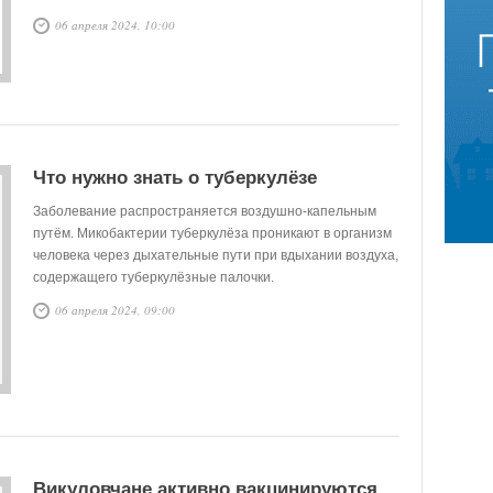
бесплатного оказания гражданам медицинской помощи
06 апреля 2024, 10:00
на 2024 г. и на плановый период 2025 и 2026 гг. (ПГГ)
внесены новшества, благодаря которым всё больше
людей сможет стать родителями. О новых возможностях
для тех, кто задумывается о пополнении семьи,
рассказывают эксперты страховой компании «СОГАЗ-
Мед».
Что нужно знать о туберкулёзе
Заболевание распространяется воздушно-капельным
путём. Микобактерии туберкулёза проникают в организм
человека через дыхательные пути при вдыхании воздуха,
содержащего туберкулёзные палочки.
06 апреля 2024, 09:00
Викуловчане активно вакцинируются