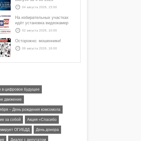
04 августа 2026, 15:00
На избирательных участках
идёт установка видеокамер
02 августа 2026, 10:00
Осторожно: мошенники!
06 августа 2026, 16:00
е в цифровое будущее
ое движение
тября – День рождения комсомола
ие за собой
Акция «Спасибо
мирует ОГИБДД
День донора
гия
Диалог с депутатом