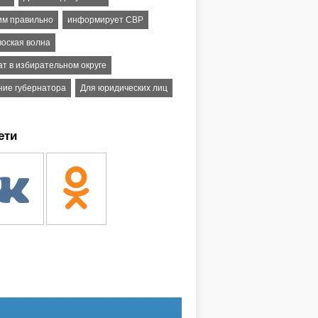
им правильно
информирует СВР
воская волна
ат в избирательном округе
ние губернатора
Для юридических лиц
ети