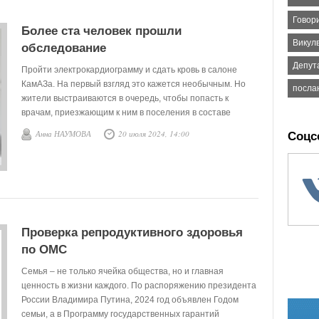
Говор
Более ста человек прошли
Викул
обследование
Депут
Пройти электрокардиограмму и сдать кровь в салоне
КамАЗа. На первый взгляд это кажется необычным. Но
посла
жители выстраиваются в очередь, чтобы попасть к
врачам, приезжающим к ним в поселения в составе
«Автопоезда здоровья». С 15 июля такой «поезд»
Анна НАУМОВА
20 июля 2024, 14:00
Соцс
отправился курсировать по деревням Викуловского
района.
Проверка репродуктивного здоровья
по ОМС
Семья – не только ячейка общества, но и главная
ценность в жизни каждого. По распоряжению президента
России Владимира Путина, 2024 год объявлен Годом
семьи, а в Программу государственных гарантий