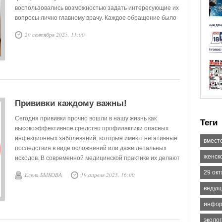
воспользовались возможностью задать интересующие их
вопросы лично главному врачу. Каждое обращение было
внимательно выслушано и зафиксировано для
20 сентября 2025, 11:00
дальнейшего рассмотрения.
Прививки каждому важны!
Сегодня прививки прочно вошли в нашу жизнь как
Теги
высокоэффективное средство профилактики опасных
инфекционных заболеваний, которые имеют негативные
вмест
последствия в виде осложнений или даже летальных
женск
исходов. В современной медицинской практике их делают
либо с целью формирования невосприимчивости к
29 ок
Елена БЫКОВА
19 апреля 2025, 16:00
опасным инфекциям, либо для лечения заразившегося
человека на ранней стадии. Вакцинация начинается с
ведущ
самого раннего возраста.
инфор
эколо