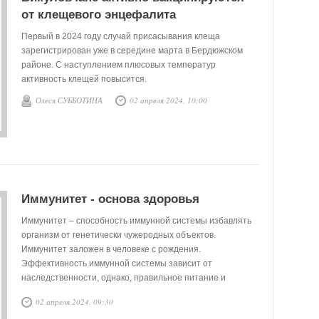
от клещевого энцефалита
Первый в 2024 году случай присасывания клеща
зарегистрирован уже в середине марта в Бердюжском
районе. С наступлением плюсовых температур
активность клещей повысится.
Олеся СУББОТИНА
02 апреля 2024, 10:00
Иммунитет - основа здоровья
Иммунитет – способность иммунной системы избавлять
организм от генетически чужеродных объектов.
Иммунитет заложен в человеке с рождения.
Эффективность иммунной системы зависит от
наследственности, однако, правильное питание и
здоровый образ жизни могут значительно повысить её
02 апреля 2024, 09:30
активность.