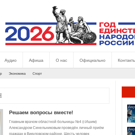
Аудио
Афиша
О нас
Официально
Контакт
р
Экономика
Спорт
Е
Решаем вопросы вместе!
Главным врачом областной больницы №4 (г.Ишим)
Александром Синельниковым проведён личный приём
граждан в Викуловском районе. Шесть человек