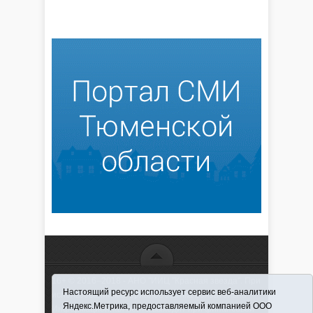
16+ © 2016–2018 - АНО "ИИЦ "Красная звезда". При
Настоящий ресурс использует сервис веб-аналитики
использовании материалов ссылка обязательна
Яндекс.Метрика, предоставляемый компанией ООО
Информационная лента выходит при финансовой