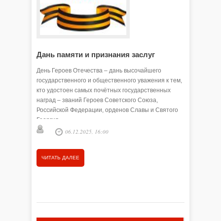
Дань памяти и признания заслуг
Достой
долг
День Героев Отечества – дань высочайшего
государственного и общественного уважения к тем,
9 декабр
кто удостоен самых почётных государственных
— день Г
наград – званий Героев Советского Союза,
Российской Федерации, орденов Славы и Святого
Анна 
Георгия.
06.12.2025, 16:00
ЧИТАТЬ
ЧИТАТЬ ДАЛЕЕ