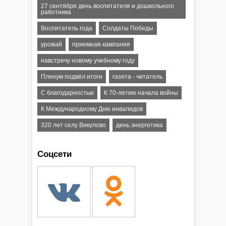
27 сентября день воспитателя и дошкольного
работника
Воспитатель года
Солдаты Победы
урожай
приемная кампания
навстречу новому учебному году
Пленум подвёл итоги
газета - читатель
С благодарностью
К 70-летию начала войны
К Международному Дню инвалидов
320 лет селу Викулово
день энергетика
Соцсети