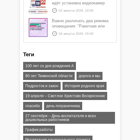
идёт установка видеокамер
02 августа 2026, 10:00
Важно различать два режима
оповещения: "Ракетная или
БПЛА опасность" и "Угроза
04 августа 2026, 15:00
атаки ракеты или БПЛА"
Теги
100 лет со дня рождения А
80 лет Тюменской области
дорога и мы
Подросток и закон
История родного края
19 апреля – Светлое Христово Воскресение
спасибо
день пограничника
27 сентября – День воспитателя и всех
дошкольных работников
График работы
Реализация национального проекта