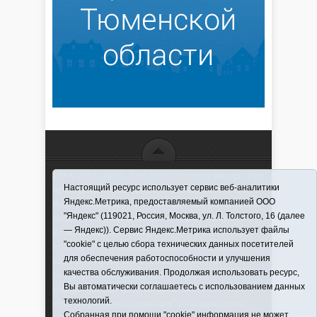
16+ © 2016–2018 - АНО "ИИЦ "Красная звезда". При
Настоящий ресурс использует сервис веб-аналитики
использовании материалов ссылка обязательна
Яндекс.Метрика, предоставляемый компанией ООО
Информационная лента выходит при финансовой
"Яндекс" (119021, Россия, Москва, ул. Л. Толстого, 16 (далее
поддержке правительства Тюменской области
— Яндекс)). Сервис Яндекс.Метрика использует файлы
Регистрационный номер СМИ ЭЛ № ФС 77-66066
"cookie" с целью сбора технических данных посетителей
от 10.06. 2016 г. выдано Федеральной службой по
для обеспечения работоспособности и улучшения
надзору в сфере связи, информационных
качества обслуживания. Продолжая использовать ресурс,
технологий и массовых коммуникаций.
Вы автоматически соглашаетесь с использованием данных
Учредитель (соучредители) Автономная
технологий.
некоммерческая организация "Информационно-
Собранная при помощи "cookie" информация не может