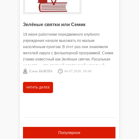
Зелёные святки или Семик
В ожид
19 июня работники передвижного клубного
11 октяб
учреждения начали выезжать по малым
округа с
населённым пунктам. В этот раз они знакомили
состоялс
жителей округа с фольклорной программой. Семик
любитель
(также известный как Зелёные святки, Русальная
один из 
неделя) — это древний славянский народный
Подробне
Елена БЫКОВА
04.07.2026, 16:00
Елена
праздник. Он отмечается в седьмой четверг после
ЛУКЬЯЩЕН
Пасхи, за три дня до Троицы. Ирина Ельцова,
заведующая ПКУ, рассказала, как проходит
ЧИТАТЬ ДАЛЕЕ
ЧИТАТЬ
знакомство с этим праздником:
Популярное