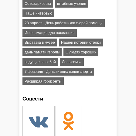
Фотозарисовка
штабные учения
Наше интервью
28 апреля - День работников скорой помощи
Информация для населения
Выставка в музее
Нашей истории строки
дань памяти героям
О людях хороших
ведущие за собой
День семьи
7 февраля - День зимних видов спорта
Расширяя горизонты
Соцсети