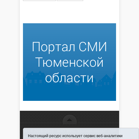
16+ © 2016–2018 - АНО "ИИЦ "Красная звезда". При
Настоящий ресурс использует сервис веб-аналитики
использовании материалов ссылка обязательна