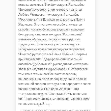
пять коллективов. Это фольклорный ансамбль
"Вячорки", руководителем которого является
Любовь Мякишева. Фольклорный ансамбль
"Россияночка" из Ермаков, руководитель Елена
Жарикова. Этот коллектив особо отличается
самобытностью. Он пропагандирует традиции
белорусов, и на этом конкурсе "Россияночка"
показала обряд сватовства по белорусским
традициям. Постоянный участник конкурса
заслуженный коллектив народного творчества
"Фиеста", руководитель Елена Шубина. Впервые
принял участие Поддубровинский вокальный
ансамбль "Дубравушка", руководителем которого
является Людмила Подкорытова. Он отличается
тем, что в этом ансамбле поют ветераны,
пенсионеры, но люди молодые душой и полные
жизненной энергии, которую они передают в своих
песнях зрителям. Ещё один участник – это
театральная студия "Зазеркалье". Мы являемся
постоянными участниками конкурса. Особо к нему
готовимся каждый год.