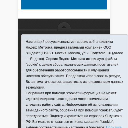
16+ © 2016–2018 - АНО "ИИЦ "Красная звезда". При
Настоящий ресурс использует сервис веб-аналитики
использовании материалов ссылка обязательна
Яндекс.Метрика, предоставляемый компанией ООО
Информационная лента выходит при финансовой
"Яндекс" (119021, Россия, Москва, ул. Л. Толстого, 16 (далее
поддержке правительства Тюменской области
— Яндекс)). Сервис Яндекс.Метрика использует файлы
Регистрационный номер СМИ ЭЛ № ФС 77-66066
"cookie" с целью сбора технических данных посетителей
от 10.06. 2016 г. выдано Федеральной службой по
для обеспечения работоспособности и улучшения
надзору в сфере связи, информационных
качества обслуживания. Продолжая использовать ресурс,
технологий и массовых коммуникаций.
Вы автоматически соглашаетесь с использованием данных
Учредитель (соучредители) Автономная
технологий.
некоммерческая организация "Информационно-
Собранная при помощи "cookie" информация не может
издательский центр "Красная звезда"" (627570,
идентифицировать вас, однако может помочь нам
Тюменская обл., Викуловский р-н, с. Викулово, ул.
улучшить работу сайта. Информация об использовании
Ленина, д. 5).
вами данного сайта, собранная при помощи "cookie", будет
Главный редактор Антюхова Светлана
передаваться Яндексу и храниться на серверах Яндекса в
Владимировна. Адрес электронной почты:
РФ. Вы можете отказаться от использования "cookie",
krasnay_zvezda@obl72.ru
Телефон: 2-42-32; 2-41-
выбрав соответствующие настройки в браузере.
Политика