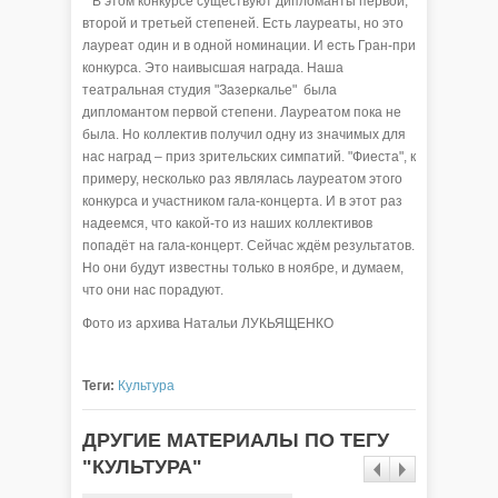
В этом конкурсе существуют дипломанты первой,
второй и третьей степеней. Есть лауреаты, но это
лауреат один и в одной номинации. И есть Гран-при
конкурса. Это наивысшая награда. Наша
театральная студия "Зазеркалье" была
дипломантом первой степени. Лауреатом пока не
была. Но коллектив получил одну из значимых для
нас наград – приз зрительских симпатий. "Фиеста", к
примеру, несколько раз являлась лауреатом этого
конкурса и участником гала-концерта. И в этот раз
надеемся, что какой-то из наших коллективов
попадёт на гала-концерт. Сейчас ждём результатов.
Но они будут известны только в ноябре, и думаем,
что они нас порадуют.
Фото из архива Натальи ЛУКЬЯЩЕНКО
Теги:
Культура
ДРУГИЕ МАТЕРИАЛЫ ПО ТЕГУ
"КУЛЬТУРА"