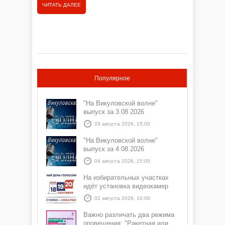
ЧИТАТЬ ДАЛЕЕ
ЧИТАТЬ
знакомство с этим праздником:
Популярное
"На Викуловской волне"
выпуск за 3 08 2026
03 августа 2026, 15:00
"На Викуловской волне"
выпуск за 4 08 2026
04 августа 2026, 15:00
На избирательных участках
идёт установка видеокамер
02 августа 2026, 10:00
Важно различать два режима
оповещения: "Ракетная или