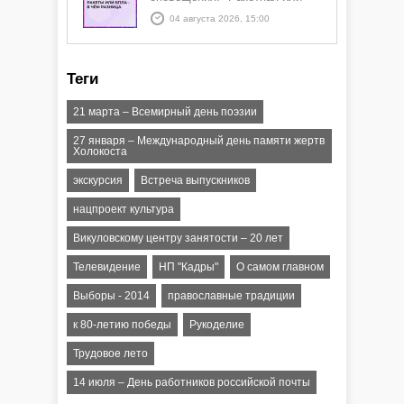
БПЛА опасность" и "Угроза
04 августа 2026, 15:00
атаки ракеты или БПЛА"
Теги
21 марта – Всемирный день поэзии
27 января – Международный день памяти жертв
Холокоста
экскурсия
Встреча выпускников
нацпроект культура
Викуловскому центру занятости – 20 лет
Телевидение
НП "Кадры"
О самом главном
Выборы - 2014
православные традиции
к 80-летию победы
Рукоделие
Трудовое лето
14 июля – День работников российской почты