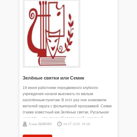
Зелёные святки или Семик
В ожид
19 июня работники передвижного клубного
11 октяб
учреждения начали выезжать по малым
округа с
населённым пунктам. В этот раз они знакомили
состоялс
жителей округа с фольклорной программой. Семик
любитель
(также известный как Зелёные святки, Русальная
один из 
неделя) — это древний славянский народный
Подробне
Елена БЫКОВА
04.07.2026, 16:00
Елена
праздник. Он отмечается в седьмой четверг после
ЛУКЬЯЩЕН
Пасхи, за три дня до Троицы. Ирина Ельцова,
заведующая ПКУ, рассказала, как проходит