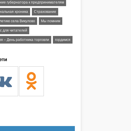
ние губернатора к предпринимателям
нальная хроника
Страхование
-летию села Викулово
Мы помним
рс для читателей
ля – День работника торговли
гордимся
ети