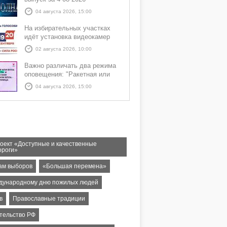
04 августа 2026, 15:00
На избирательных участках
идёт установка видеокамер
02 августа 2026, 10:00
Важно различать два режима
оповещения: "Ракетная или
БПЛА опасность" и "Угроза
04 августа 2026, 15:00
атаки ракеты или БПЛА"
оект «Доступные и качественные
ороги»
гам выборов
«Большая перемена»
дународному дню пожилых людей
в
Православные традиции
тельство РФ