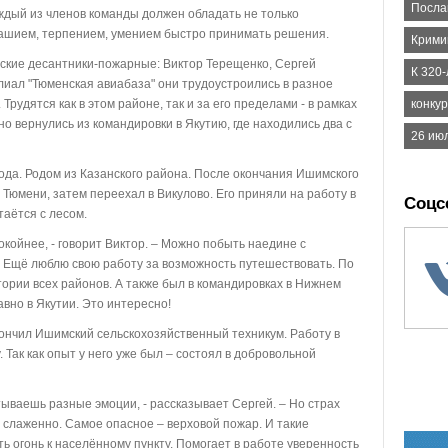
Посла
ждый из членов команды должен обладать не только
ашием, терпением, умением быстро принимать решения.
Крими
ские десантники-пожарные: Виктор Терещенко, Сергей
К 320
лиал "Тюменская авиабаза" они трудоустроились в разное
Трудятся как в этом районе, так и за его пределами - в рамках
конку
 вернулись из командировки в Якутию, где находились два с
26 ию
ода. Родом из Казанского района. После окончания Ишимского
 Тюмени, затем переехал в Викулово. Его приняли на работу в
Соцс
таётся с лесом.
покойнее, - говорит Виктор. – Можно побыть наедине с
. Ещё люблю свою работу за возможность путешествовать. По
тории всех районов. А также был в командировках в Нижнем
авно в Якутии. Это интересно!
кончил Ишимский сельскохозяйственный техникум. Работу в
. Так как опыт у него уже был – состоял в добровольной
ваешь разные эмоции, - рассказывает Сергей. – Но страх
ь слаженно. Самое опасное – верховой пожар. И такие
ь огонь к населённому пункту. Помогает в работе уверенность