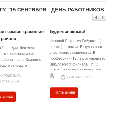
У "15 СЕНТЯБРЯ - ДЕНЬ РАБОТНИКОВ
ает самые красивые
Будем знакомы!
 района
Николай Петрович Бабушкин (на
снимке) — лесник Викуловского
о Геннадия Шевелева
участкового лесничества. В
 в живописном месте
профессии -- 13 лет, руководство
 района – селе Осиновке
Викуловского филиала ГУ ТО
ского сельского
"Тюменьлес" отзывается о нём,
ния: смешанный лес,
ся СУББОТИНА
как о человеке …
13.09.2013, 10:50
епь здесь переходят в
9.2019, 10:00
 зону. Но кто-то ведь
и не замечает красоты
ЧИТАТЬ ДАЛЕЕ
! Только не Геннадий, он
Ь ДАЛЕЕ
их лет бывал в самых
х лесах, ведь дед его,
 Афанасьевич Шевелев,
сничим. Геннадий
л величие, спокойствие,
дные тропы леса раз и