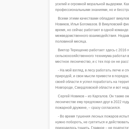
усилий и огромной моральной выдержки. Ка
профессиональными знаниями, но и бесстр
Всеми этими качествами обладают викулов
Новиков, Илья Богомазов. В Викуловский фи
время, но сейчас работают в одной команде. 
межведомственного взаимодействия. Недавно
половиной месяца.
Виктор Терещенко работает здесь с 2016 г
сельскохозяйственного техникума работал в
местное лесничество, и с тех пор он не расс
- На мой взгляд, в лесу работать легче и с
природой, и свои мысли привести в порядок
своей области я успел поработать на терри
Новгороде, Свердловской области и вот нед
Сергей Новиков – из Каргалов. Он также о
лесничестве ему предложил друг в 2022 году
пожарной дружине, – сразу согласился.
- Во время тушения лесных пожаров испыты
нужно побороть, не суетиться и действоват
приходилось тушить. Главное – не подпустит