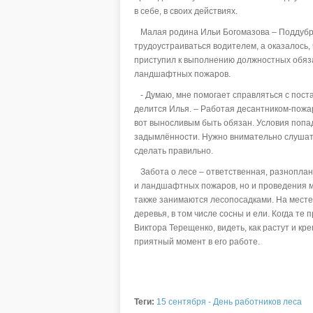
в себе, в своих действиях.
Малая родина Ильи Богомазова – Поддубров
трудоустраиваться водителем, а оказалось,
приступил к выполнению должностных обяз
ландшафтных пожаров.
- Думаю, мне помогает справляться с поста
делится Илья. – Работая десантником-пожа
вот выносливым быть обязан. Условия попа
задымлённости. Нужно внимательно слушать 
сделать правильно.
Забота о лесе – ответственная, разноплан
и ландшафтных пожаров, но и проведения м
также занимаются лесопосадками. На мест
деревья, в том числе сосны и ели. Когда те
Виктора Терещенко, видеть, как растут и к
приятный момент в его работе.
Теги:
15 сентября - День работников леса