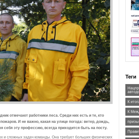
Теги
Нацпр
автод
К ито
К Меж
ник отмечают работники леса. Среди них есть и те, кто
пожаров. И не важно, какая на улице погода: ветер, дождь,
призы
я себя эту профессию, всегда приходится быть на посту.
Прави
х и сложных задач команды. Она требует больших физических