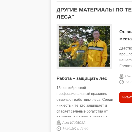
ДРУГИЕ МАТЕРИАЛЫ ПО ТЕГ
ЛЕСА"
Он зн
места
Детств
прошло
нашего
Ермаков
поселе
Оле
Работа – защищать лес
лесост
14.0
таёжную
18 сентября свой
живёт 
профессиональный праздник
природы
ЧИТАТ
отмечают работники леса. Среди
с ранн
них есть и те, кто защищает и
красивы
спасает зелёные богатства от
Кирилл
пожаров. И не важно, какая на
был ле
Анна НАУМОВА
улице погода: ветер, дождь,
полюби
14.09.2024, 13:00
холод и жара, людям, которые
запове