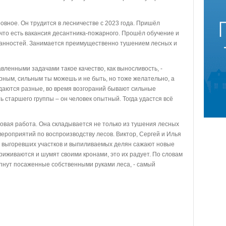
ное. Он трудится в лесничестве с 2023 года. Пришёл
 что есть вакансия десантника-пожарного. Прошёл обучение и
анностей. Занимается преимущественно тушением лесных и
вленными задачами такое качество, как выносливость, -
рным, сильным ты можешь и не быть, но тоже желательно, а
даются разные, во время возгораний бывают сильные
старшего группы – он человек опытный. Тогда удастся всё
овая работа. Она складывается не только из тушения лесных
ероприятий по воспроизводству лесов. Виктор, Сергей и Илья
е выгоревших участков и выпиливаемых делян сажают новые
 приживаются и шумят своими кронами, это их радует. По словам
репнут посаженные собственными руками леса, - самый