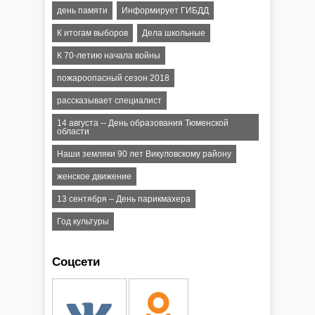
день памяти
Информирует ГИБДД
К итогам выборов
Дела школьные
К 70-летию начала войны
пожароопасный сезон 2018
рассказывает специалист
14 августа -- День образования Тюменской
области
Наши земляки 90 лет Викуловскому району
женское движение
13 сентября – День парикмахера
Год культуры
Соцсети