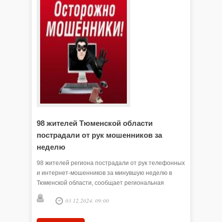
98 жителей Тюменской области
В Тюме
пострадали от рук мошенников за
которы
неделю
пенсио
98 жителей региона пострадали от рук телефонных
В Тюмени
и интернет-мошенников за минувшую неделю в
поступил
Тюменской области, сообщает региональная
жертвами
прокуратура.
случаях 
Никит
03.12.2024, 09:00
схеме: п
представ