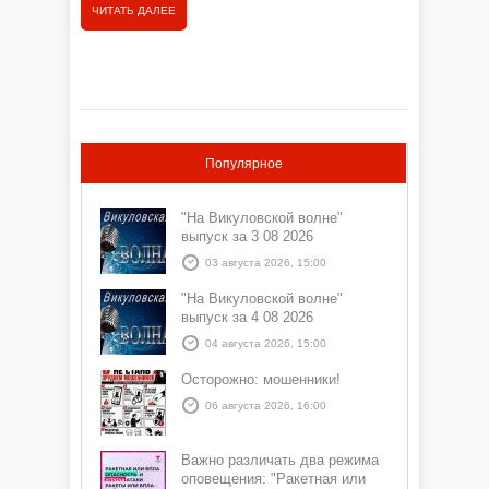
органов 
ЧИТАТЬ
ЧИТАТЬ ДАЛЕЕ
Популярное
"На Викуловской волне"
выпуск за 3 08 2026
03 августа 2026, 15:00
"На Викуловской волне"
выпуск за 4 08 2026
04 августа 2026, 15:00
Осторожно: мошенники!
06 августа 2026, 16:00
Важно различать два режима
оповещения: "Ракетная или