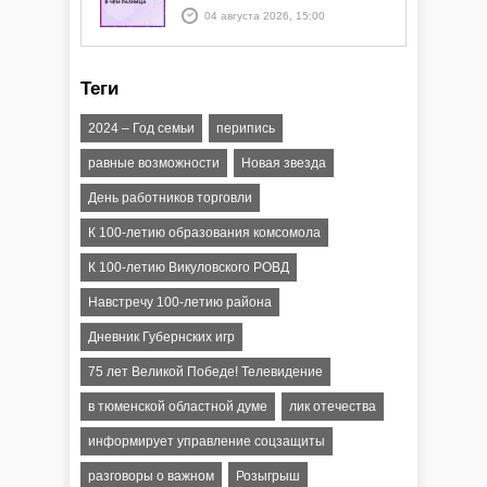
БПЛА опасность" и "Угроза
04 августа 2026, 15:00
атаки ракеты или БПЛА"
Теги
2024 – Год семьи
перипись
равные возможности
Новая звезда
День работников торговли
К 100-летию образования комсомола
К 100-летию Викуловского РОВД
Навстречу 100-летию района
Дневник Губернских игр
75 лет Великой Победе! Телевидение
в тюменской областной думе
лик отечества
информирует управление соцзащиты
разговоры о важном
Розыгрыш