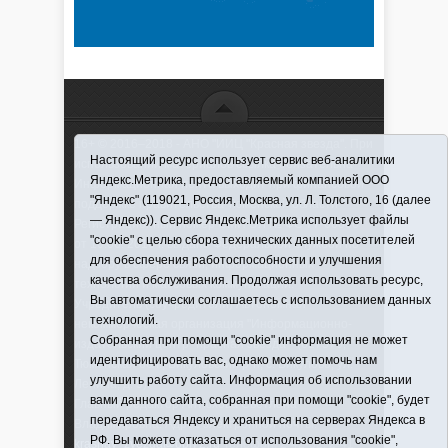
16+ © 2016–2018 - АНО "ИИЦ "Красная звезда". При
Настоящий ресурс использует сервис веб-аналитики
использовании материалов ссылка обязательна
Яндекс.Метрика, предоставляемый компанией ООО
Информационная лента выходит при финансовой
"Яндекс" (119021, Россия, Москва, ул. Л. Толстого, 16 (далее
поддержке правительства Тюменской области
— Яндекс)). Сервис Яндекс.Метрика использует файлы
Регистрационный номер СМИ ЭЛ № ФС 77-66066
"cookie" с целью сбора технических данных посетителей
от 10.06. 2016 г. выдано Федеральной службой по
для обеспечения работоспособности и улучшения
надзору в сфере связи, информационных
качества обслуживания. Продолжая использовать ресурс,
технологий и массовых коммуникаций.
Вы автоматически соглашаетесь с использованием данных
Учредитель (соучредители) Автономная
технологий.
некоммерческая организация "Информационно-
Собранная при помощи "cookie" информация не может
издательский центр "Красная звезда"" (627570,
идентифицировать вас, однако может помочь нам
Тюменская обл., Викуловский р-н, с. Викулово, ул.
улучшить работу сайта. Информация об использовании
Ленина, д. 5).
вами данного сайта, собранная при помощи "cookie", будет
Главный редактор Антюхова Светлана
передаваться Яндексу и храниться на серверах Яндекса в
Владимировна. Адрес электронной почты:
РФ. Вы можете отказаться от использования "cookie",
krasnay_zvezda@obl72.ru
Телефон: 2-42-32; 2-41-