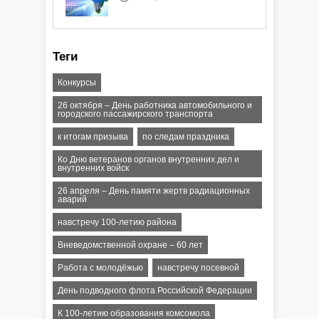
Теги
Конкурсы
26 октября – День работника автомобильного и
городского пассажирского транспорта
к итогам призыва
по следам праздника
Ко Дню ветеранов органов внутренних дел и
внутренних войск
26 апреля – День памяти жертв радиационных
аварий
навстречу 100-летию района
Вневедомственной охране – 60 лет
Работа с молодёжью
навстречу посевной
День подводного флота Российской Федерации
К 100-летию образования комсомола