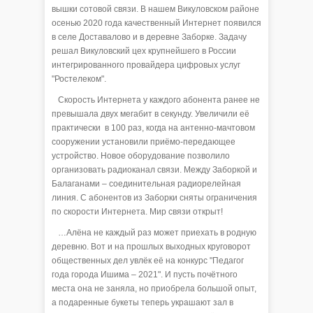
вышки сотовой связи. В нашем Викуловском районе
осенью 2020 года качественный Интернет появился
в селе Доставалово и в деревне Заборке. Задачу
решал Викуловский цех крупнейшего в России
интегрированного провайдера цифровых услуг
"Ростелеком".
Скорость Интернета у каждого абонента ранее не
превышала двух мегабит в секунду. Увеличили её
практически в 100 раз, когда на антенно-мачтовом
сооружении установили приёмо-передающее
устройство. Новое оборудование позволило
организовать радиоканал связи. Между Заборкой и
Балаганами – соединительная радиорелейная
линия. С абонентов из Заборки сняты ограничения
по скорости Интернета. Мир связи открыт!
…Алёна не каждый раз может приехать в родную
деревню. Вот и на прошлых выходных круговорот
общественных дел увлёк её на конкурс "Педагог
года города Ишима – 2021". И пусть почётного
места она не заняла, но приобрела большой опыт,
а подаренные букеты теперь украшают зал в