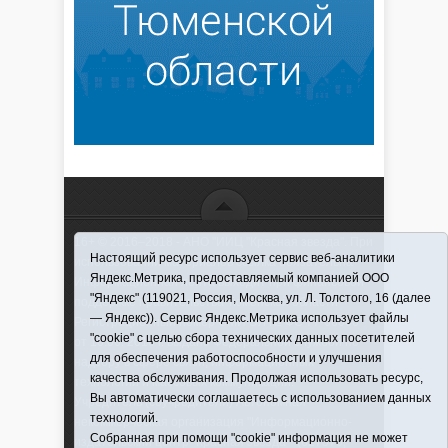
16+ © 2016–2018 - АНО "ИИЦ "Красная звезда". При
Настоящий ресурс использует сервис веб-аналитики
использовании материалов ссылка обязательна
Яндекс.Метрика, предоставляемый компанией ООО
Информационная лента выходит при финансовой
"Яндекс" (119021, Россия, Москва, ул. Л. Толстого, 16 (далее
поддержке правительства Тюменской области
— Яндекс)). Сервис Яндекс.Метрика использует файлы
Регистрационный номер СМИ ЭЛ № ФС 77-66066
"cookie" с целью сбора технических данных посетителей
от 10.06. 2016 г. выдано Федеральной службой по
для обеспечения работоспособности и улучшения
надзору в сфере связи, информационных
качества обслуживания. Продолжая использовать ресурс,
технологий и массовых коммуникаций.
Вы автоматически соглашаетесь с использованием данных
Учредитель (соучредители) Автономная
технологий.
некоммерческая организация "Информационно-
Собранная при помощи "cookie" информация не может
издательский центр "Красная звезда"" (627570,