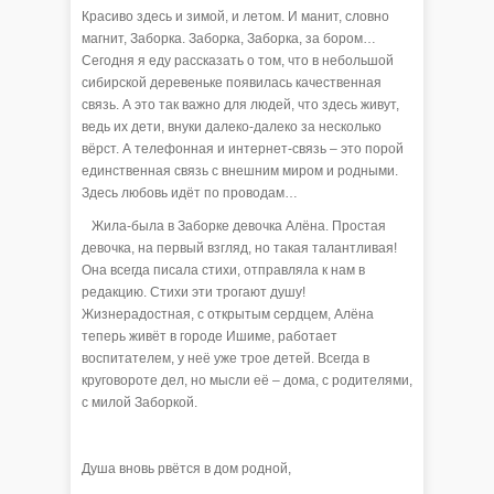
Красиво здесь и зимой, и летом. И манит, словно
магнит, Заборка. Заборка, Заборка, за бором…
Сегодня я еду рассказать о том, что в небольшой
сибирской деревеньке появилась качественная
связь. А это так важно для людей, что здесь живут,
ведь их дети, внуки далеко-далеко за несколько
вёрст. А телефонная и интернет-связь – это порой
единственная связь с внешним миром и родными.
Здесь любовь идёт по проводам…
Жила-была в Заборке девочка Алёна. Простая
девочка, на первый взгляд, но такая талантливая!
Она всегда писала стихи, отправляла к нам в
редакцию. Стихи эти трогают душу!
Жизнерадостная, с открытым сердцем, Алёна
теперь живёт в городе Ишиме, работает
воспитателем, у неё уже трое детей. Всегда в
круговороте дел, но мысли её – дома, с родителями,
с милой Заборкой.
Душа вновь рвётся в дом родной,