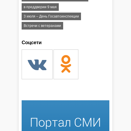
в преддверии 9 мая
3 июля – День Госавтоинспекции
Встречи с ветеранами
Соцсети