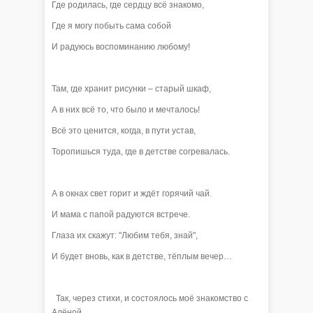
Где родилась, где сердцу всё знакомо,
Где я могу побыть сама собой
И радуюсь воспоминанию любому!
Там, где хранит рисунки – старый шкаф,
А в них всё то, что было и мечталось!
Всё это ценится, когда, в пути устав,
Торопишься туда, где в детстве согревалась.
А в окнах свет горит и ждёт горячий чай.
И мама с папой радуются встрече.
Глаза их скажут: "Любим тебя, знай",
И будет вновь, как в детстве, тёплым вечер…
Так, через стихи, и состоялось моё знакомство с
Алёной.