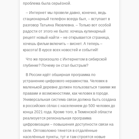
проблема была серьёзной.
-- Интернет мы провели давно, конечно, ведь
стационарный телефон всегда был, -- вступает в
разговор Татьяна Яковлевна. – Только вот особой
радости от этого не было: хочешь кулинарный
рецепт новый найти – не открывается страница,
хочешь фильм включить – виснет. А теперь –
красота! В курсе всех новостей и событий!
Что же произошло с Интернетом в сибирской
глубинке? Почему он стал быстрым?
В России идёт обширная программа по
устранению цифрового неравенства. Человек в
маленькой деревне должен пользоваться такими же
правами и возможностями, как человек в городе.
Универсальная система связи должна быть создана
в российских сёлах с населением до 500 человек до
конца 2021 года. Кроме того, в Тюменской области
реализуется региональная программа
цифровизации – повышения доступности связи на
селе. Оптоволокно тянется в отдалённые
населённые пункты, тут и там строятся новые