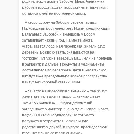
родительском доме в Заборке. Мама Алёна – на
работе в городе, а дети, вооружённые гаджетами,
остаются с ней на постоянной связи.
А скоро дорогу на Заборку отрежет вода…
Низководный мост через реку Ишим, соединяющий
Балаганы с Заборкой и Тюлешовым Бором
затапливает каждый год. На месте моста
устраивается лодочная переправа, жители двух
деревень, можно сказать, оказываются на
"острове". Тут уж не заведёшь машину и не поедешь
в райцентр и дальше. Продукты и медикаменты
доставляются по переправе. Дети в Балаганскую
школу также преодолевают водное пространство.
Как тут без хорошей связи? Никак…
-- Я часто на видеосвязи с Тюменью – там живут
дети Наташа и Алёша, внуки, -- рассказывает
Татьяна Яковлевна. – Внучок двухлетний
заглядывает в монитор: "Баба где?" -- спрашивает.
Когда бы я его ещё увидела? Не так часто
получается встречаться. У меня много
родственников, друзей, в Сургуте, Краснодарском
крае. Всех вижу, со всеми общаюсь.