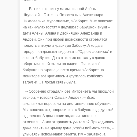
…Вот и я в гостях у мамы с папой Алёны
Шкуновой – Татьяны Яковлевны и Александра
Николаевича Муромцевых, в Заборке. Мне повезло:
на каникулах гостят у дедушки с бабушкой внуки –
дети Алёны: Алина и двойняшки Александр и
Андрей. Они при любой возможности стремятся
попасть в тихую и красивую Заборку. А когда в
городе – открывают видеочат в "Одноклассниках" и
звонят бабушке. Да вот только не так уж давно
общаться с ней стали по видео – "зависала"
бабушка на экране, а в это время в Заборке на
мониторе всё крутилось и крутилось колёсико
загрузки… Плохая связь была.
-- Особенно страдали без Интренета мы прошлой
весной, -- говорят Саша и Андрей. – Всех
школьников перевели на дистанционное обучение.
Мы, конечно же, попросились к бабушке с дедушкой
в деревню. А домашние задания никто не
отменил… А как отправлять учителю? Приходилось
даже лазить на крышу дома, чтобы поймать связь, --
улыбаясь, вспоминают ребята. Им – забавно, а