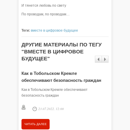
И тянется любовь по свету
По проводам, по проводам…
Теги:
вместе в цифровое будущее
ДРУГИЕ МАТЕРИАЛЫ ПО ТЕГУ
"ВМЕСТЕ В ЦИФРОВОЕ
БУДУЩЕЕ"
Как в Тобольском Кремле
Любовь
обеспечивают безопасность граждан
Я снова 
крайняя 
Как в Тобольском Кремле обеспечивают
увала.
безопасность граждан
Олеся
23.07.2022, 12:00
ЧИТАТЬ
ЧИТАТЬ ДАЛЕЕ