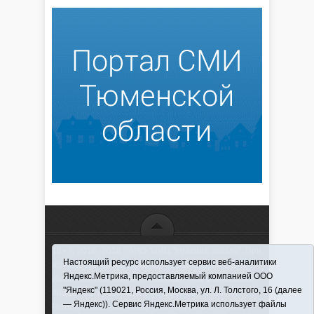
16+ © 2016–2018 - АНО "ИИЦ "Красная звезда". При
Настоящий ресурс использует сервис веб-аналитики
использовании материалов ссылка обязательна
Яндекс.Метрика, предоставляемый компанией ООО
Информационная лента выходит при финансовой
"Яндекс" (119021, Россия, Москва, ул. Л. Толстого, 16 (далее
поддержке правительства Тюменской области
— Яндекс)). Сервис Яндекс.Метрика использует файлы
Регистрационный номер СМИ ЭЛ № ФС 77-66066