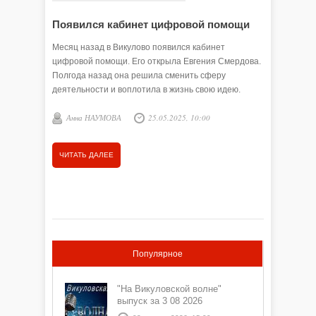
Появился кабинет цифровой помощи
Помочь
Месяц назад в Викулово появился кабинет
Год наза
цифровой помощи. Его открыла Евгения Смердова.
Сначала 
Полгода назад она решила сменить сферу
недвижим
деятельности и воплотила в жизнь свою идею.
самозаня
Анна НАУМОВА
25.05.2025, 10:00
Олеся
ЧИТАТЬ ДАЛЕЕ
ЧИТАТЬ
Популярное
"На Викуловской волне"
выпуск за 3 08 2026