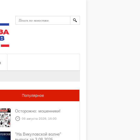
ы
Популярное
Осторожно: мошенники!
06 августа 2026, 16:00
"На Викуловской волне"
выпуск за 3 08 2026