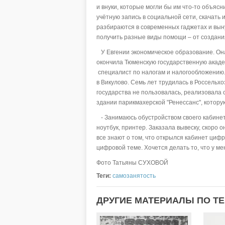
и внуки, которые могли бы им что-то объяс
учётную запись в социальной сети, скачать 
разбираются в современных гаджетах и выну
получить разные виды помощи – от создани
У Евгении экономическое образование. Она
окончила Тюменскую государственную акаде
специалист по налогам и налогообложению.
в Викулово. Семь лет трудилась в Россельх
государства не пользовалась, реализовала 
здании парикмахерской "Ренессанс", котору
- Занимаюсь обустройством своего кабинета,
ноутбук, принтер. Заказала вывеску, скоро 
все знают о том, что открылся кабинет ци
цифровой теме. Хочется делать то, что у ме
Фото Татьяны СУХОВОЙ
Теги:
самозанятость
ДРУГИЕ МАТЕРИАЛЫ ПО Т