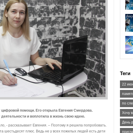
Теги
22 июн
памят
по сл
т цифровой помощи. Его открыла Евгения Смердова.
Хочу в
 деятельности и воплотила в жизнь свою идею.
День 
ло, - рассказывает Евгения. – Поэтому я решила попробовать.
та шестьдесят плюс. Ведь не у всех пожилых людей есть дети
пригл