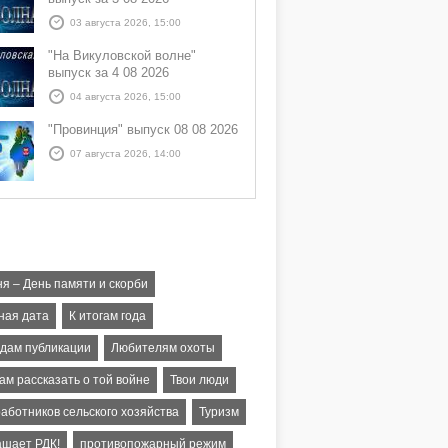
03 августа 2026, 15:00
"На Викуловской волне"
выпуск за 4 08 2026
04 августа 2026, 15:00
"Провинция" выпуск 08 08 2026
07 августа 2026, 14:00
я – День памяти и скорби
ная дата
К итогам года
едам публикации
Любителям охоты
ам рассказать о той войне
Твои люди
работников сельского хозяйства
Туризм
ашает РДК!
противопожарный режим