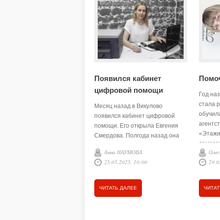
Появился кабинет
Помо
цифровой помощи
Год на
стала 
Месяц назад в Викулово
обучил
появился кабинет цифровой
агентс
помощи. Его открыла Евгения
«Этажи
Смердова. Полгода назад она
самоза
решила сменить сферу
Анна НАУМОВА
Оле
от аген
деятельности и воплотила в
25.05.2025, 10:00
29.0
жизнь свою идею.
ЧИТАТЬ ДАЛЕЕ
ЧИТАТ