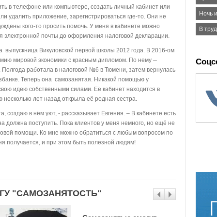
нить в телефоне или компьютере, создать личный кабинет или
Ночь и
или удалить приложение, зарегистрироваться где-то. Они не
ждены кого-то просить помочь. У меня в кабинете можно
В тру
я электронной почты до оформления налоговой декларации.
 выпускница Викуловской первой школы 2012 года. В 2016-ом
мию мировой экономики с красным дипломом. По нему --
Соцс
 Полгода работала в налоговой №6 в Тюмени, затем вернулась
озбанке. Теперь она самозанятая. Никакой помощью у
свою идею собственными силами. Её кабинет находится в
ю несколько лет назад открыла её родная сестра.
 создаю в нём уют, - рассказывает Евгения. – В кабинете есть
она должна поступить. Пока клиентов у меня немного, но ещё не
фровой помощи. Ко мне можно обратиться с любым вопросом по
ня получается, и при этом быть полезной людям!
ЕГУ "САМОЗАНЯТОСТЬ"