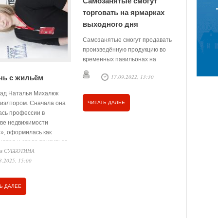
Самозанятые смогут
Стань
торговать на ярмарках
предпри
выходного дня
С 2012 год
центра зан
Самозанятые смогут продавать
Викуловско
произведённую продукцию во
стали инд
временных павильонах на
предприни
ярмарках выходного дня и
О. СУББ
17.09.2022, 13:30
чь с жильём
участие в 
фестивалях наравне с
08.08.20
«Самозаня
индивидуальными
зад Наталья Михалюк
продолжает
предпринимателями.
риэлтором. Сначала она
ЧИТАТЬ ДАЛЕЕ
викуловчан
Постановление, которое вносит
ЧИТАТЬ Д
ась профессии в
этом году 
изменения в правила работы
тве недвижимости
нестационарных торговых точек,
», оформилась как
подписал председатель
нятая и стала трудиться
правительства Михаил
ся СУББОТИНА
тства.
Мишустин. Об этом сообщается
3.2025, 15:00
на сайте Правительства РФ.
Ь ДАЛЕЕ