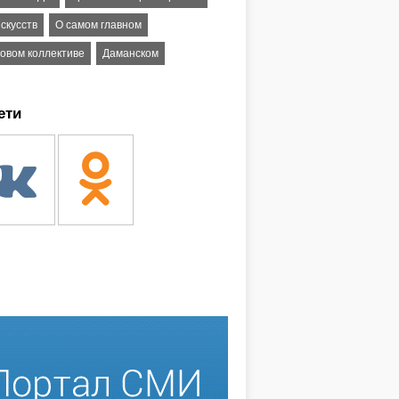
скусств
О самом главном
довом коллективе
Даманском
ети