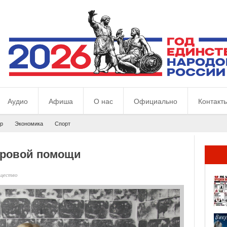
Аудио
Афиша
О нас
Официально
Контакт
р
Экономика
Спорт
фровой помощи
щество