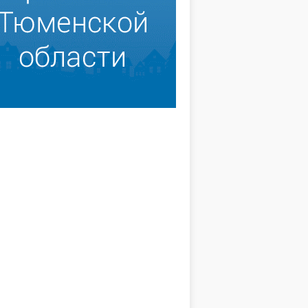
Инициатива снизу
нимателем!
В конце июня этого года с
рабочим визитом в нашем
а при поддержке
районе побывал губернатор
ятости населения
Тюменской области В. В. Якушев.
го района 18 человек
На традиционной пресс-
ивидуальными
конференции для журналистов
мателями, приняв
ОТИНА
В. ХАКИМОВА
районных средств массовой
программе
17, 09:58
20.07.2013, 22:38
информации …
тость». Программа
 работать, и у
 есть возможность и в
АЛЕЕ
ЧИТАТЬ ДАЛЕЕ
открыть своё дело.