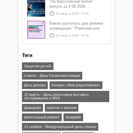
"На Викуловской волне"
выпуск за 4 08 2026
04 августа 2026, 15:00
Важно различать два режима
оповещения: "Ракетная или
БПЛА опасность" и "Угроза
04 августа 2026, 15:00
атаки ракеты или БПЛА"
Теги
Защитим детей!
3 июля – День Госавтоинспекции
День донора
Конкурс «Моя родословная»
20 марта – День работников бытового
обслуживания и ЖКХ
Давыдова
коротко о разном
капитальный ремонт
юнармия
13 ноября – Международный день слепых