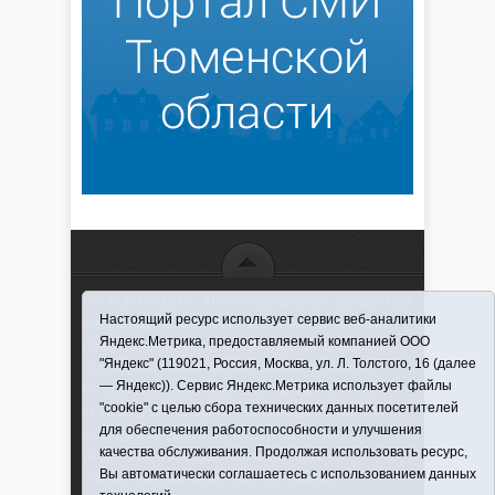
16+ © 2016–2018 - АНО "ИИЦ "Красная звезда". При
Настоящий ресурс использует сервис веб-аналитики
использовании материалов ссылка обязательна
Яндекс.Метрика, предоставляемый компанией ООО
Информационная лента выходит при финансовой
"Яндекс" (119021, Россия, Москва, ул. Л. Толстого, 16 (далее
поддержке правительства Тюменской области
— Яндекс)). Сервис Яндекс.Метрика использует файлы
Регистрационный номер СМИ ЭЛ № ФС 77-66066
"cookie" с целью сбора технических данных посетителей
от 10.06. 2016 г. выдано Федеральной службой по
для обеспечения работоспособности и улучшения
надзору в сфере связи, информационных
качества обслуживания. Продолжая использовать ресурс,
технологий и массовых коммуникаций.
Вы автоматически соглашаетесь с использованием данных
Учредитель (соучредители) Автономная