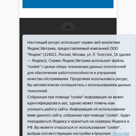
16+ © 2016–2018 - АНО "ИИЦ "Красная звезда". При
Настоящий ресурс использует сервис веб-аналитики
использовании материалов ссылка обязательна
Яндекс.Метрика, предоставляемый компанией ООО
Информационная лента выходит при финансовой
"Яндекс" (119021, Россия, Москва, ул. Л. Толстого, 16 (далее
поддержке правительства Тюменской области
— Яндекс)). Сервис Яндекс.Метрика использует файлы
Регистрационный номер СМИ ЭЛ № ФС 77-66066
"cookie" с целью сбора технических данных посетителей
от 10.06. 2016 г. выдано Федеральной службой по
для обеспечения работоспособности и улучшения
надзору в сфере связи, информационных
качества обслуживания. Продолжая использовать ресурс,
технологий и массовых коммуникаций.
Вы автоматически соглашаетесь с использованием данных
Учредитель (соучредители) Автономная
технологий.
некоммерческая организация "Информационно-
Собранная при помощи "cookie" информация не может
издательский центр "Красная звезда"" (627570,
идентифицировать вас, однако может помочь нам
Тюменская обл., Викуловский р-н, с. Викулово, ул.
улучшить работу сайта. Информация об использовании
Ленина, д. 5).
вами данного сайта, собранная при помощи "cookie", будет
Главный редактор Антюхова Светлана
передаваться Яндексу и храниться на серверах Яндекса в
Владимировна. Адрес электронной почты:
РФ. Вы можете отказаться от использования "cookie",
krasnay_zvezda@obl72.ru
Телефон: 2-42-32; 2-41-
выбрав соответствующие настройки в браузере.
Политика
36.