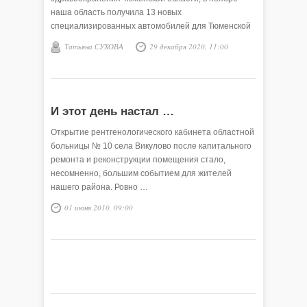
наша область получила 13 новых
специализированных автомобилей для Тюменской
станции скорой медицинской помощи и 33 машины
Татьяна СУХОВА
29 декабря 2020, 11:00
для муниципальных районов.
И этот день настал …
Открытие рентгенологического кабинета областной
больницы № 10 села Викулово после капитального
ремонта и реконструкции помещения стало,
несомненно, большим событием для жителей
нашего района. Ровно …
01 июня 2010, 09:00