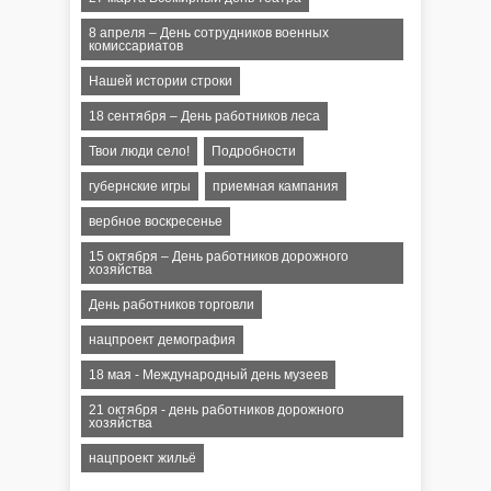
8 апреля – День сотрудников военных
комиссариатов
Нашей истории строки
18 сентября – День работников леса
Твои люди село!
Подробности
губернские игры
приемная кампания
вербное воскресенье
15 октября – День работников дорожного
хозяйства
День работников торговли
нацпроект демография
18 мая - Международный день музеев
21 октября - день работников дорожного
хозяйства
нацпроект жильё