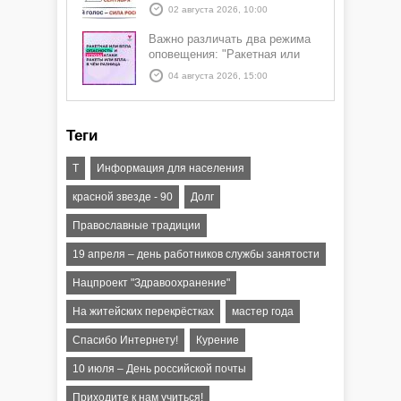
02 августа 2026, 10:00
Важно различать два режима
оповещения: "Ракетная или
БПЛА опасность" и "Угроза
04 августа 2026, 15:00
атаки ракеты или БПЛА"
Теги
Т
Информация для населения
красной звезде - 90
Долг
Православные традиции
19 апреля – день работников службы занятости
Нацпроект "Здравоохранение"
На житейских перекрёстках
мастер года
Спасибо Интернету!
Курение
10 июля – День российской почты
Приходите к нам учиться!