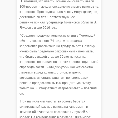
Напомним, что власти Тюменской области ввели
100-процентную компенсацию по уплате взносов на
капремонт. Претендовать на льготу могут граждане,
достигшие 70 лет. Соответствующее
решение принял губернатор Тюменской области В.
Якушев в июле 2016 года.
"Средняя продолжительность жизни в Тюменской
области составляет 74 года. А программа
капремонта рассчитана на тридцать лет. Поэтому
нужно быть предельно откровенным и понимать,
что брать с людей старше 70 лет взносы на
капремонт неправильно с точки зрения социальной
справедливости. Были дискуссии насчёт объёма
льготы, и в ходе круглых столов, встреч с
ветеранскими организациями, пенсионерами
решено предоставлять 100-процентную льготу
только на 50 квадратных метров жилья", -- пояснил
он.
При начислении льготы за основу берётся
минимальный размер взноса на капремонт, в
Тюменской области он составляет 7 рублей 50
копеек. На компенсацию в размере 100% могут