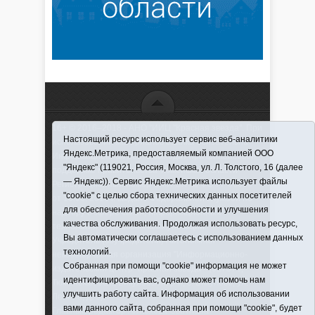
16+ © 2016–2018 - АНО "ИИЦ "Красная звезда". При
Настоящий ресурс использует сервис веб-аналитики
использовании материалов ссылка обязательна
Яндекс.Метрика, предоставляемый компанией ООО
Информационная лента выходит при финансовой
"Яндекс" (119021, Россия, Москва, ул. Л. Толстого, 16 (далее
поддержке правительства Тюменской области
— Яндекс)). Сервис Яндекс.Метрика использует файлы
Регистрационный номер СМИ ЭЛ № ФС 77-66066
"cookie" с целью сбора технических данных посетителей
от 10.06. 2016 г. выдано Федеральной службой по
для обеспечения работоспособности и улучшения
надзору в сфере связи, информационных
качества обслуживания. Продолжая использовать ресурс,
технологий и массовых коммуникаций.
Вы автоматически соглашаетесь с использованием данных
Учредитель (соучредители) Автономная
технологий.
некоммерческая организация "Информационно-
Собранная при помощи "cookie" информация не может
издательский центр "Красная звезда"" (627570,
идентифицировать вас, однако может помочь нам
Тюменская обл., Викуловский р-н, с. Викулово, ул.
улучшить работу сайта. Информация об использовании
Ленина, д. 5).
вами данного сайта, собранная при помощи "cookie", будет
Главный редактор Антюхова Светлана