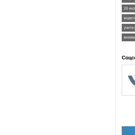
26 ию
водит
учител
внима
Соцс