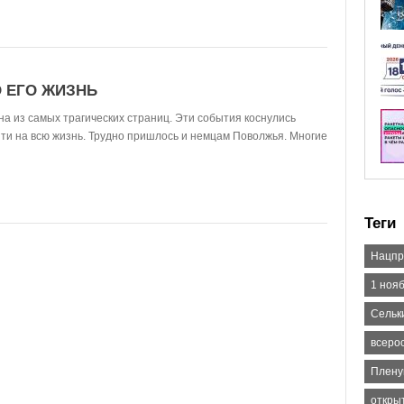
О ЕГО ЖИЗНЬ
на из самых трагических страниц. Эти события коснулись
яти на всю жизнь. Трудно пришлось и немцам Поволжья. Многие
Теги
Нацпр
1 ноя
Сельк
всеро
Плену
откры