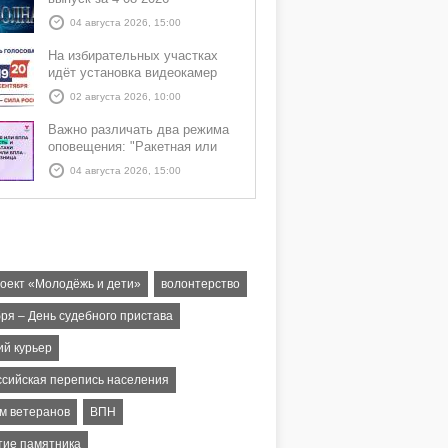
04 августа 2026, 15:00
На избирательных участках
идёт установка видеокамер
02 августа 2026, 10:00
Важно различать два режима
оповещения: "Ракетная или
БПЛА опасность" и "Угроза
04 августа 2026, 15:00
атаки ракеты или БПЛА"
оект «Молодёжь и дети»
волонтерство
бря – День судебного пристава
ий курьер
ссийская перепись населения
м ветеранов
ВПН
тие памятника