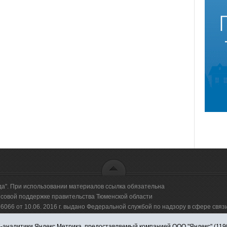
да". При использовании материалов ссылка обязательна
овой поддержке правительства Тюменской области
66 от 10.06. 2016 г. выдано Федеральной службой по надзору в сфере свя
аналитики Яндекс.Метрика, предоставляемый компанией ООО "Яндекс" (119021,