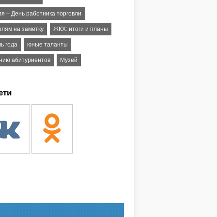
ля – День работника торговли
елям на заметку
ЖКХ: итоги и планы
ь года
юные таланты
нию абитуриентов
Музей
ети