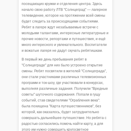
посещающих кружки и отделения центра. Здесь
начало свою работу ЛТВ "Солнцеград" — лагерное
телевидение, которое на протяжении всей смены
будет следить за происходящими событиями.
Ребят в лагере ждут незабываемые встречи с
молодыми талантами, интересные литературные и
прочие новости, репортажи и путешествия, и ещё
много интересного и увлекательного. Воспитатели
и вожатые лагеря не дадут скучать ребятишкам.
В первый же день пребывания ребят в
"Солнцеграде" для них было устроено открытие
смены. Ребят посвятили в жителей "Солнцеграда",
они стали участниками различных телевизионных
программ и ток-шоу, где участвовали в конкурсах,
выполняя различные задания. Получили "Вредные
советы" шуточного содержания. Попали в гущу
событий, став свидетелями "Ограбления века":
была похищена "Карта путешественников", без
которой, как оказалось, будет затруднительно
совершать дальнейшее путешествие. Но ребята с
радостью согласились помочь найти карту, а для
этого им нужно совершить кругосветное