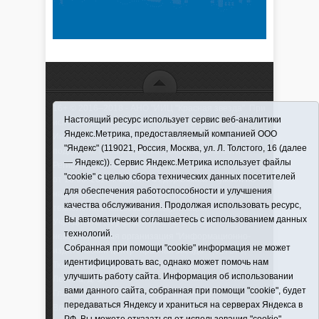
16+ © 2016–2018 - АНО "ИИЦ "Красная звезда". При
Настоящий ресурс использует сервис веб-аналитики
использовании материалов ссылка обязательна
Яндекс.Метрика, предоставляемый компанией ООО
Информационная лента выходит при финансовой
"Яндекс" (119021, Россия, Москва, ул. Л. Толстого, 16 (далее
поддержке правительства Тюменской области
— Яндекс)). Сервис Яндекс.Метрика использует файлы
Регистрационный номер СМИ ЭЛ № ФС 77-66066
"cookie" с целью сбора технических данных посетителей
от 10.06. 2016 г. выдано Федеральной службой по
для обеспечения работоспособности и улучшения
надзору в сфере связи, информационных
качества обслуживания. Продолжая использовать ресурс,
технологий и массовых коммуникаций.
Вы автоматически соглашаетесь с использованием данных
Учредитель (соучредители) Автономная
технологий.
некоммерческая организация "Информационно-
Собранная при помощи "cookie" информация не может
издательский центр "Красная звезда"" (627570,
идентифицировать вас, однако может помочь нам
Тюменская обл., Викуловский р-н, с. Викулово, ул.
улучшить работу сайта. Информация об использовании
Ленина, д. 5).
вами данного сайта, собранная при помощи "cookie", будет
Главный редактор Антюхова Светлана
передаваться Яндексу и храниться на серверах Яндекса в
Владимировна. Адрес электронной почты: