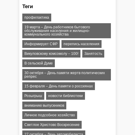
Теги
профилактика
19 марта – День работников бытового
обслуживания населения и жилищно-
коммунального хозяйства
Информирует СФР
перепись населения
Викуловскому комсомолу – 100!
Занятость
В сельской Думе
30 октября – День памяти жертв политических
репрес
15 февраля – День памяти о россиянах
Розыгрыш
новости библиотеки
вниманию выпускников
Личное подсобное хозяйство
Светлое Христово Воскресение
27 октября – День автомобилиста