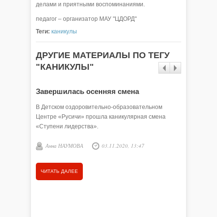
делами и приятными воспоминаниями.
педагог – организатор МАУ "ЦДОРД"
Теги:
каникулы
ДРУГИЕ МАТЕРИАЛЫ ПО ТЕГУ
"КАНИКУЛЫ"
Завершилась осенняя смена
Побыва
посмот
В Детском оздоровительно-образовательном
Центре «Русичи» прошла каникулярная смена
В детско
«Ступени лидерства».
завершил
Анна НАУМОВА
03.11.2020, 13:47
Анна 
ЧИТАТЬ ДАЛЕЕ
ЧИТАТЬ