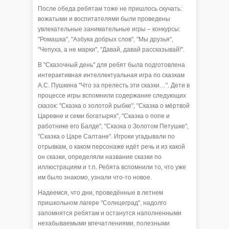
После обеда ребятам тоже не пришлось скучать:
вожатыми и воспитателями были проведены
увлекательные занимательные игры – конкурсы:
"Ромашка", "Азбука добрых слов", "Мы друзья",
"Чепуха, а не марки", "Давай, давай рассказывай!".
В "Сказочный день" для ребят была подготовлена
интерактивная интеллектуальная игра по сказкам
А.С. Пушкина "Что за прелесть эти сказки…". Дети в
процессе игры вспомнили содержание следующих
сказок: "Сказка о золотой рыбке", "Сказка о мёртвой
Царевне и семи богатырях", "Сказка о попе и
работнике его Балде", "Сказка о Золотом Петушке",
"Сказка о Царе Салтане". Игроки угадывали по
отрывкам, о каком персонаже идёт речь и из какой
он сказки, определяли название сказки по
иллюстрациям и т.п. Ребята вспомнили то, что уже
им было знакомо, узнали что-то новое.
Надеемся, что дни, проведённые в летнем
пришкольном лагере "Солнцеград", надолго
запомнятся ребятам и останутся наполненными
незабываемыми впечатлениями, полезными