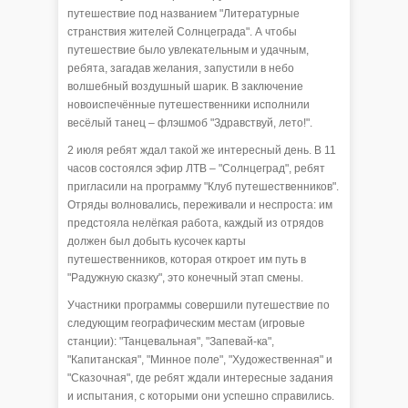
путешествие под названием "Литературные
странствия жителей Солнцеграда". А чтобы
путешествие было увлекательным и удачным,
ребята, загадав желания, запустили в небо
волшебный воздушный шарик. В заключение
новоиспечённые путешественники исполнили
весёлый танец – флэшмоб "Здравствуй, лето!".
2 июля ребят ждал такой же интересный день. В 11
часов состоялся эфир ЛТВ – "Солнцеград", ребят
пригласили на программу "Клуб путешественников".
Отряды волновались, переживали и неспроста: им
предстояла нелёгкая работа, каждый из отрядов
должен был добыть кусочек карты
путешественников, которая откроет им путь в
"Радужную сказку", это конечный этап смены.
Участники программы совершили путешествие по
следующим географическим местам (игровые
станции): "Танцевальная", "Запевай-ка",
"Капитанская", "Минное поле", "Художественная" и
"Сказочная", где ребят ждали интересные задания
и испытания, с которыми они успешно справились.