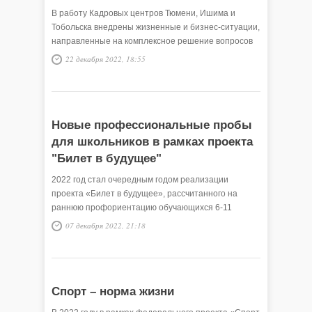
В работу Кадровых центров Тюмени, Ишима и
Тобольска внедрены жизненные и бизнес-ситуации,
направленные на комплексное решение вопросов
клиентов. Мероприятия по повышению
22 декабря 2022, 18:55
эффективности службы занятости проводятся в
рамках реализации федерального проекта
«Содействие занятости» национального проекта
«Демография».
Новые профессиональные пробы
для школьников в рамках проекта
"Билет в будущее"
2022 год стал очередным годом реализации
проекта «Билет в будущее», рассчитанного на
раннюю профориентацию обучающихся 6-11
классов.
07 декабря 2022, 21:18
Спорт – норма жизни