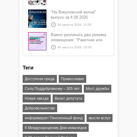
"На Викуловской волне"
выпуск за 4 08 2026
04 августа 2026, 15:00
Важно различать два режима
оповещения: "Ракетная или
БПЛА опасность" и "Угроза
04 августа 2026, 15:00
атаки ракеты или БПЛА"
Теги
Доступная среда
Православие
Селу Поддубровному – 305 лет
Мост дружбы
Новая звезда
Визит депутата
Добровольчество
информирует Пенсионный фонд
мысли вслух
К Международному Дню инвалидов