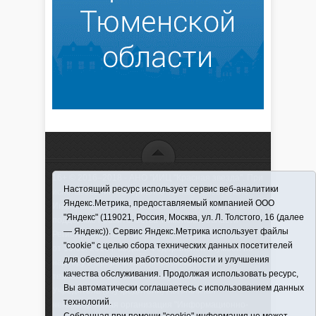
16+ © 2016–2018 - АНО "ИИЦ "Красная звезда". При
Настоящий ресурс использует сервис веб-аналитики
использовании материалов ссылка обязательна
Яндекс.Метрика, предоставляемый компанией ООО
Информационная лента выходит при финансовой
"Яндекс" (119021, Россия, Москва, ул. Л. Толстого, 16 (далее
поддержке правительства Тюменской области
— Яндекс)). Сервис Яндекс.Метрика использует файлы
Регистрационный номер СМИ ЭЛ № ФС 77-66066
"cookie" с целью сбора технических данных посетителей
от 10.06. 2016 г. выдано Федеральной службой по
для обеспечения работоспособности и улучшения
надзору в сфере связи, информационных
качества обслуживания. Продолжая использовать ресурс,
технологий и массовых коммуникаций.
Вы автоматически соглашаетесь с использованием данных
Учредитель (соучредители) Автономная
технологий.
некоммерческая организация "Информационно-