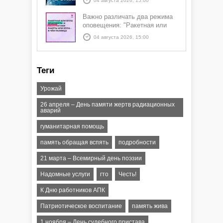
04 августа 2026, 15:00
Важно различать два режима
оповещения: "Ракетная или
БПЛА опасность" и "Угроза
04 августа 2026, 15:00
атаки ракеты или БПЛА"
Теги
Урожай
26 апреля – День памяти жертв радиационных
аварий
гуманитарная помощь
память обращая вспять
подробности
21 марта – Всемирный день поэзии
Надомные услуги
гто
Честь!
К Дню работников АПК
Патриотическое воспитание
память жива
1 ноября – День судебного пристава