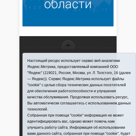
16+ © 2016–2018 - АНО "ИИЦ "Красная звезда". При
Настоящий ресурс использует сервис веб-аналитики
использовании материалов ссылка обязательна
Яндекс.Метрика, предоставляемый компанией ООО
Информационная лента выходит при финансовой
"Яндекс" (119021, Россия, Москва, ул. Л. Толстого, 16 (далее
поддержке правительства Тюменской области
— Яндекс)). Сервис Яндекс.Метрика использует файлы
Регистрационный номер СМИ ЭЛ № ФС 77-66066
"cookie" с целью сбора технических данных посетителей
от 10.06. 2016 г. выдано Федеральной службой по
для обеспечения работоспособности и улучшения
надзору в сфере связи, информационных
качества обслуживания. Продолжая использовать ресурс,
технологий и массовых коммуникаций.
Вы автоматически соглашаетесь с использованием данных
Учредитель (соучредители) Автономная
технологий.
некоммерческая организация "Информационно-
Собранная при помощи "cookie" информация не может
издательский центр "Красная звезда"" (627570,
идентифицировать вас, однако может помочь нам
Тюменская обл., Викуловский р-н, с. Викулово, ул.
улучшить работу сайта. Информация об использовании
Ленина, д. 5).
вами данного сайта, собранная при помощи "cookie", будет
Главный редактор Антюхова Светлана