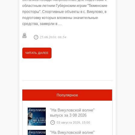
областным летним Губернским играм "Тюменские
меньше в
просторы". Спортивные объекты в с. Викулово, в
площадок
подготовку которых вложены значительные
остаются
средства, замерли в …
праздник
25.06.2010, 08:54
ЧИТАТЬ ДАЛЕЕ
ЧИТАТЬ
Популярное
"На Викуловской волне"
выпуск за 3 08 2026
03 августа 2026, 15:00
"На Викуловской волне"