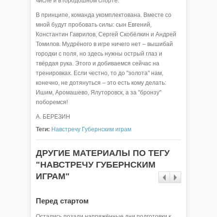
числе и в городошном спорте.
В принципе, команда укомплектована. Вместе со
мной будут пробовать силы: сын Евгений,
Константин Гаврилов, Сергей Скобёлкин и Андрей
Томилов. Мудрёного в игре ничего нет – вышибай
городки с поля, но здесь нужны острый глаз и
твёрдая рука. Этого и добиваемся сейчас на
тренировках. Если честно, то до "золота" нам,
конечно, не дотянуться – это есть кому делать:
Ишим, Аромашево, Ялуторовск, а за "бронзу"
поборемся!
А. БЕРЕЗИН
Теги:
Навстречу Губернским играм
ДРУГИЕ МАТЕРИАЛЫ ПО ТЕГУ
"НАВСТРЕЧУ ГУБЕРНСКИМ
ИГРАМ"
Перед стартом
Чтобы 
Остались позади напряжённые дни подготовки к
До начал