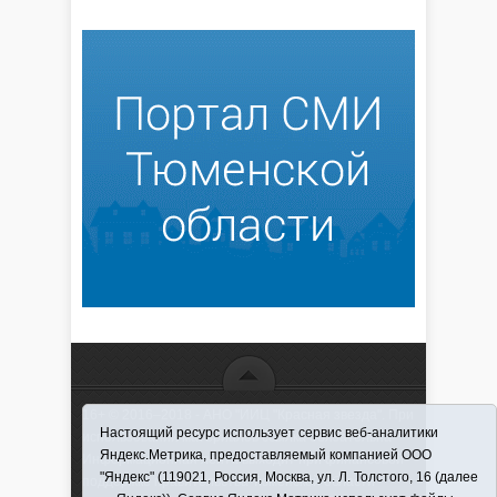
16+ © 2016–2018 - АНО "ИИЦ "Красная звезда". При
Настоящий ресурс использует сервис веб-аналитики
использовании материалов ссылка обязательна
Яндекс.Метрика, предоставляемый компанией ООО
Информационная лента выходит при финансовой
"Яндекс" (119021, Россия, Москва, ул. Л. Толстого, 16 (далее
поддержке правительства Тюменской области