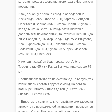
которая прошла в феврале этого года в Чуртанском
поселении.
Итак, в сборную района сегодня определены:
Александр Лексин (вес до 60 кг, Каргалы), Андрей
Оплетаев (Озерное) или Николай Тропин (Чуртан) –
вес до 65 кг, конкретный кандидат выявится в
дополнительном поединке, Константин Першин (до
70 кг, Бородино), Виктор Болдин (до 75 кг, Викулово),
Иван Ефремов (до 80 кг, Нововяткино), Николай
Воложанин (до 90 кг, Чуртан) и Андрей Макаров
(свыше 90 кг, Озерное).
У женщин за район будут сражаться Алёна
Трескина (до 65 кг) и Раиса Вычужанина (свыше 75
кг).
Прогнозировать что-то на счёт побед не берусь, так
как не знаем составы других команд, но ребята
полны решимости биться до конца. Охотничий
биатлон, Сергей Сёмин:
-- Вид спорта сравнительно новый, но уже завоевал
авторитет в программе областных игр – проводится
четвёртый раз. Включает в себя стендовую