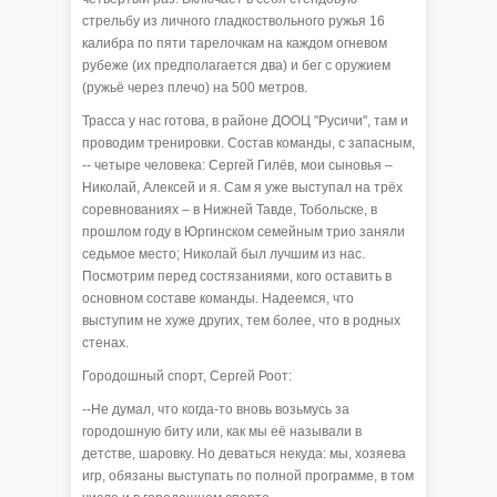
стрельбу из личного гладкоствольного ружья 16
калибра по пяти тарелочкам на каждом огневом
рубеже (их предполагается два) и бег с оружием
(ружьё через плечо) на 500 метров.
Трасса у нас готова, в районе ДООЦ "Русичи", там и
проводим тренировки. Состав команды, с запасным,
-- четыре человека: Сергей Гилёв, мои сыновья –
Николай, Алексей и я. Сам я уже выступал на трёх
соревнованиях – в Нижней Тавде, Тобольске, в
прошлом году в Юргинском семейным трио заняли
седьмое место; Николай был лучшим из нас.
Посмотрим перед состязаниями, кого оставить в
основном составе команды. Надеемся, что
выступим не хуже других, тем более, что в родных
стенах.
Городошный спорт, Сергей Роот:
--Не думал, что когда-то вновь возьмусь за
городошную биту или, как мы её называли в
детстве, шаровку. Но деваться некуда: мы, хозяева
игр, обязаны выступать по полной программе, в том