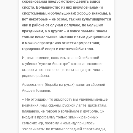
соревнований предусмотрено девять видов
спорта. Большинство из них викуловчанам (и
спортсменам, и болельщикам) хорошо знакомы, а
вот некоторые – не особо, так как культивируются
они в районе от случая к случаю, по большим
праздникам, а о других – и вовсе забыли, знаем
только понаслышке. Именно к этим дисциплинам
и можно справедливо отнести армрестлинг,
городошный спорт и охотничий биатлон.
И, тем не менее, нашлись в нашей сибирской
глубинке "мужики-богатыри", которые, вспомнив
старое и познав новое, готовы защищать честь
родного района.
Армрестлинг (борьба на руках), капитан сборной
Андрей Томилов:
-- Не отрицаю, что армспорту мы уделяем меньше
внимания, чем, скажем, русской лапте, шахматам,
плаванию, не говоря о волейболе и футболе. Он
входит в программу только зимних районных
сельских игр, поэтому и команду пришлось
"сколачивать" по итогам последней спартакиады,