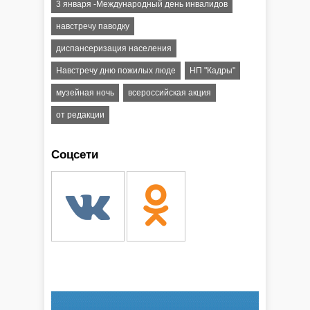
3 января -Международный день инвалидов
навстречу паводку
диспансеризация населения
Навстречу дню пожилых люде
НП "Кадры"
музейная ночь
всероссийская акция
от редакции
Соцсети