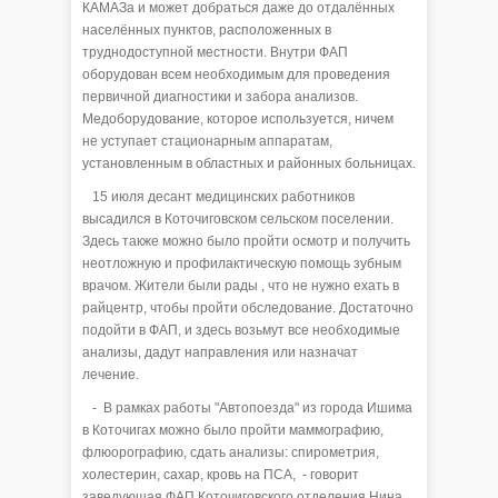
КАМАЗа и может добраться даже до отдалённых
населённых пунктов, расположенных в
труднодоступной местности. Внутри ФАП
оборудован всем необходимым для проведения
первичной диагностики и забора анализов.
Медоборудование, которое используется, ничем
не уступает стационарным аппаратам,
установленным в областных и районных больницах.
15 июля десант медицинских работников
высадился в Коточиговском сельском поселении.
Здесь также можно было пройти осмотр и получить
неотложную и профилактическую помощь зубным
врачом. Жители были рады , что не нужно ехать в
райцентр, чтобы пройти обследование. Достаточно
подойти в ФАП, и здесь возьмут все необходимые
анализы, дадут направления или назначат
лечение.
- В рамках работы "Автопоезда" из города Ишима
в Коточигах можно было пройти маммографию,
флюорографию, сдать анализы: спирометрия,
холестерин, сахар, кровь на ПСА, - говорит
заведующая ФАП Коточиговского отделения Нина