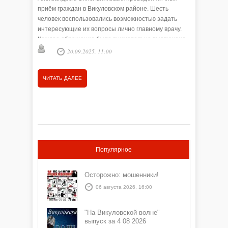
приём граждан в Викуловском районе. Шесть
опасных 
человек воспользовались возможностью задать
имеют не
интересующие их вопросы лично главному врачу.
или даже
Каждое обращение было внимательно выслушано
медицинс
Елена
и зафиксировано для дальнейшего рассмотрения.
формиров
20.09.2025, 11:00
инфекция
человека
ЧИТАТЬ
ЧИТАТЬ ДАЛЕЕ
начинает
Популярное
Осторожно: мошенники!
06 августа 2026, 16:00
"На Викуловской волне"
выпуск за 4 08 2026