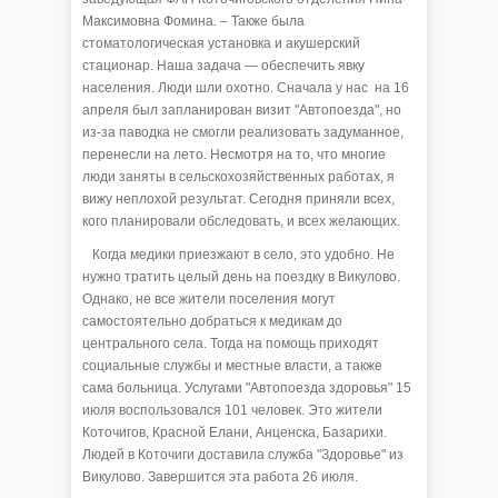
Максимовна Фомина. – Также была
стоматологическая установка и акушерский
стационар. Наша задача — обеспечить явку
населения. Люди шли охотно. Сначала у нас на 16
апреля был запланирован визит "Автопоезда", но
из-за паводка не смогли реализовать задуманное,
перенесли на лето. Несмотря на то, что многие
люди заняты в сельскохозяйственных работах, я
вижу неплохой результат. Сегодня приняли всех,
кого планировали обследовать, и всех желающих.
Когда медики приезжают в село, это удобно. Не
нужно тратить целый день на поездку в Викулово.
Однако, не все жители поселения могут
самостоятельно добраться к медикам до
центрального села. Тогда на помощь приходят
социальные службы и местные власти, а также
сама больница. Услугами "Автопоезда здоровья" 15
июля воспользовался 101 человек. Это жители
Коточигов, Красной Елани, Анценска, Базарихи.
Людей в Коточиги доставила служба "Здоровье" из
Викулово. Завершится эта работа 26 июля.