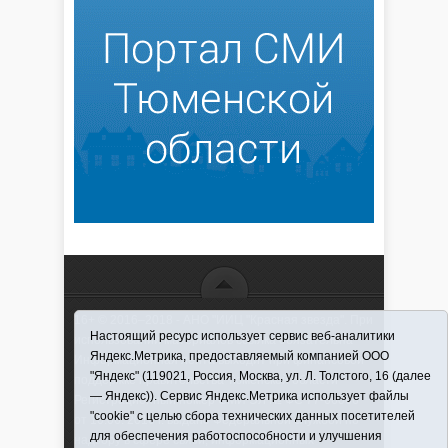
16+ © 2016–2018 - АНО "ИИЦ "Красная звезда". При
Настоящий ресурс использует сервис веб-аналитики
использовании материалов ссылка обязательна
Яндекс.Метрика, предоставляемый компанией ООО
Информационная лента выходит при финансовой
"Яндекс" (119021, Россия, Москва, ул. Л. Толстого, 16 (далее
поддержке правительства Тюменской области
— Яндекс)). Сервис Яндекс.Метрика использует файлы
Регистрационный номер СМИ ЭЛ № ФС 77-66066
"cookie" с целью сбора технических данных посетителей
от 10.06. 2016 г. выдано Федеральной службой по
для обеспечения работоспособности и улучшения
надзору в сфере связи, информационных