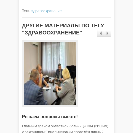
Теги:
здравоохранение
ДРУГИЕ МАТЕРИАЛЫ ПО ТЕГУ
"ЗДРАВООХРАНЕНИЕ"
Решаем вопросы вместе!
Привив
Главным врачом областной больницы №4 (г.Ишим)
Сегодня 
Александром Синельниковым проведён личный
высокоэф