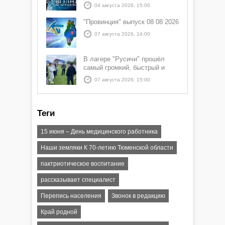
04 августа 2026, 15:00
"Провинция" выпуск 08 08 2026
07 августа 2026, 14:00
В лагере "Русичи" прошёл
самый громкий, быстрый и
азартный час дня — Спортчас
07 августа 2026, 15:00
Теги
15 июня – День медицинского работника
Наши земляки К 70-летию Тюменской области
пактриотическое воспитание
рассказывает специалист
Перепись населения
Звонок в редакцию
Край родной