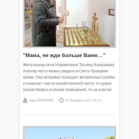
"Мама, не жди больше Ваню…"
Жительницу села Нововяткино Татьяну Алексеевну
Агапову часто можно увидеть в Свято-Троицком
храме. Она исправно посещает воскресные службы
и помогает там по хозяйственной части: то нужно
поучаствовать в уборке помещения, то на участке
прибрать. В райцентр ездит за тридцать с лишним
Анна НАУМОВА
07 декабря 2025, 09:00
километров, туда и обратно – на рейсовом
автобусе. А ведь не каждый викуловчанин, живущий
на месте, добровольно предложит свою помощь и
придёт.