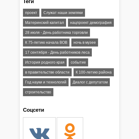
Теги
проект
Служат наши земляки
Материнский капитал
нацпроект демография
28 июля - День работника торговли
К 75-летию начала ВОВ
ночь в музее
17 сентября - День работников леса
История родного края
событие
в правительстве области
К 100-летию района
Год науки и технологий
Диалог с депутатом
строительство
Соцсети