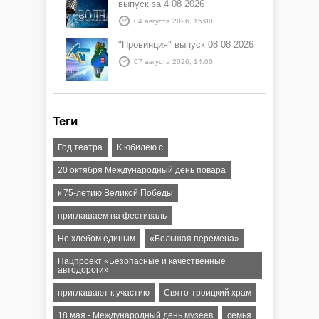
выпуск за 4 08 2026
04 августа 2026, 15:00
"Провинция" выпуск 08 08 2026
07 августа 2026, 14:00
Теги
Год театра
К юбилею с
20 октября Международный день повара
к 75-летию Великой Победы
приглашаем на фестиваль
Не хлебом единым
«Большая перемена»
Нацпроект «Безопасные и качественные
автодороги»
приглашают к участию
Свято-троицкий храм
18 мая - Международный день музеев
семья