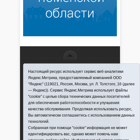
16+ © 2016–2018 - АНО "ИИЦ "Красная звезда". При
Настоящий ресурс использует сервис веб-аналитики
использовании материалов ссылка обязательна
Яндекс.Метрика, предоставляемый компанией ООО
Информационная лента выходит при финансовой
"Яндекс" (119021, Россия, Москва, ул. Л. Толстого, 16 (далее
поддержке правительства Тюменской области
— Яндекс)). Сервис Яндекс.Метрика использует файлы
Регистрационный номер СМИ ЭЛ № ФС 77-66066
"cookie" с целью сбора технических данных посетителей
от 10.06. 2016 г. выдано Федеральной службой по
для обеспечения работоспособности и улучшения
надзору в сфере связи, информационных
качества обслуживания. Продолжая использовать ресурс,
технологий и массовых коммуникаций.
Вы автоматически соглашаетесь с использованием данных
Учредитель (соучредители) Автономная
технологий.
некоммерческая организация "Информационно-
Собранная при помощи "cookie" информация не может
издательский центр "Красная звезда"" (627570,
идентифицировать вас, однако может помочь нам
Тюменская обл., Викуловский р-н, с. Викулово, ул.