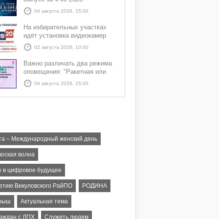
04 августа 2026, 15:00
На избирательных участках
идёт установка видеокамер
02 августа 2026, 10:00
Важно различать два режима
оповещения: "Ракетная или
БПЛА опасность" и "Угроза
04 августа 2026, 15:00
атаки ракеты или БПЛА"
та – Международный женский день
воская волна
е в цифровое будущее
летию Викуловского РайПО
РОДИНА
рыш
Актуальная тема
раждан с ЛПХ
Служить людям