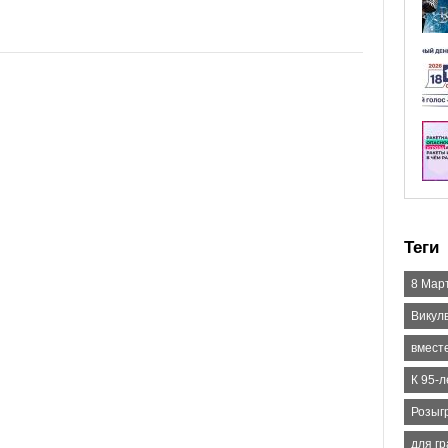
Теги
8 Мар
Викул
вмест
К 95-
Розыг
для г