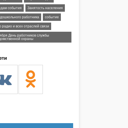
едам события
Занятость населения
 дошкольного работника
событие
 радио и всех отраслей связи
тября День работников службы
домственной охраны
ети