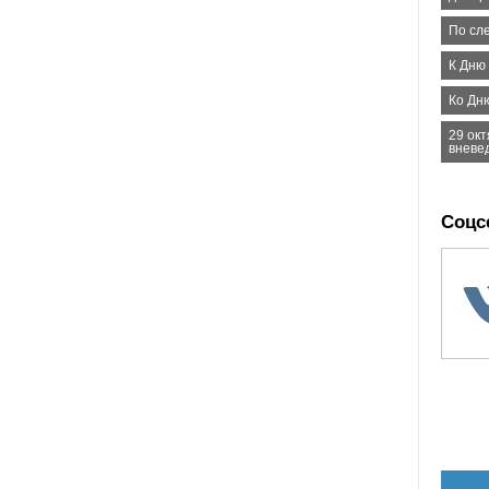
По сл
К Дню
Ко Дню
29 ок
вневе
Соцс