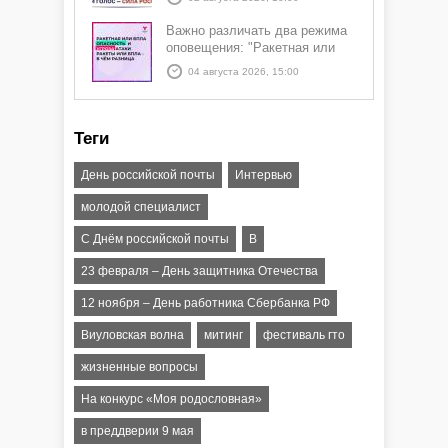
Важно различать два режима
оповещения: "Ракетная или
БПЛА опасность" и "Угроза
04 августа 2026, 15:00
атаки ракеты или БПЛА"
Теги
День российской почты
Интервью
молодой специалист
С Днём российской почты
В
23 февраля – День защитника Отечества
12 ноября – День работника Сбербанка РФ
Виуловская волна
митинг
фестиваль гто
жизненные вопросы
На конкурс «Моя родословная»
в преддверии 9 мая