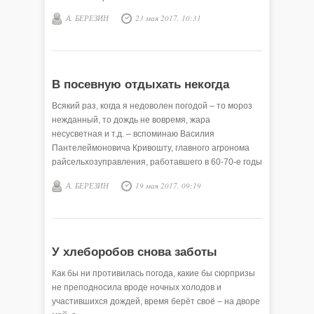
А. БЕРЕЗИН
23 мая 2017, 10:31
В посевную отдыхать некогда
Всякий раз, когда я недоволен погодой – то мороз
нежданный, то дождь не вовремя, жара
несусветная и т.д. – вспоминаю Василия
Пантелеймоновича Кривошту, главного агронома
райсельхозуправления, работавшего в 60-70-е годы
прошлого столетия, прекрасного специалиста и
А. БЕРЕЗИН
19 мая 2017, 09:19
душевного человека.
У хлеборобов снова заботы
Как бы ни противилась погода, какие бы сюрпризы
не преподносила вроде ночных холодов и
участившихся дождей, время берёт своё – на дворе