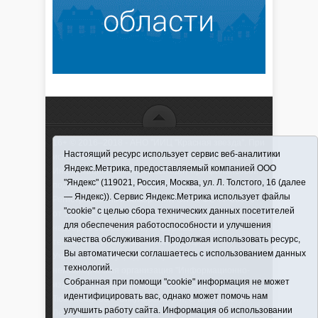
16+ © 2016–2018 - АНО "ИИЦ "Красная звезда". При
Настоящий ресурс использует сервис веб-аналитики
использовании материалов ссылка обязательна
Яндекс.Метрика, предоставляемый компанией ООО
Информационная лента выходит при финансовой
"Яндекс" (119021, Россия, Москва, ул. Л. Толстого, 16 (далее
поддержке правительства Тюменской области
— Яндекс)). Сервис Яндекс.Метрика использует файлы
Регистрационный номер СМИ ЭЛ № ФС 77-66066
"cookie" с целью сбора технических данных посетителей
от 10.06. 2016 г. выдано Федеральной службой по
для обеспечения работоспособности и улучшения
надзору в сфере связи, информационных
качества обслуживания. Продолжая использовать ресурс,
технологий и массовых коммуникаций.
Вы автоматически соглашаетесь с использованием данных
Учредитель (соучредители) Автономная
технологий.
некоммерческая организация "Информационно-
Собранная при помощи "cookie" информация не может
издательский центр "Красная звезда"" (627570,
идентифицировать вас, однако может помочь нам
Тюменская обл., Викуловский р-н, с. Викулово, ул.
улучшить работу сайта. Информация об использовании
Ленина, д. 5).