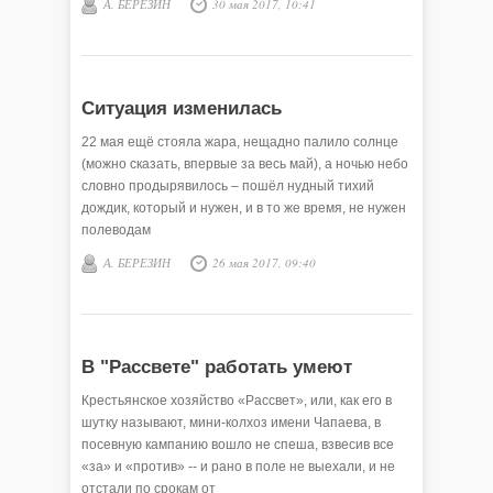
А. БЕРЕЗИН
30 мая 2017, 10:41
Ситуация изменилась
22 мая ещё стояла жара, нещадно палило солнце
(можно сказать, впервые за весь май), а ночью небо
словно продырявилось – пошёл нудный тихий
дождик, который и нужен, и в то же время, не нужен
полеводам
А. БЕРЕЗИН
26 мая 2017, 09:40
В "Рассвете" работать умеют
Крестьянское хозяйство «Рассвет», или, как его в
шутку называют, мини-колхоз имени Чапаева, в
посевную кампанию вошло не спеша, взвесив все
«за» и «против» -- и рано в поле не выехали, и не
отстали по срокам от