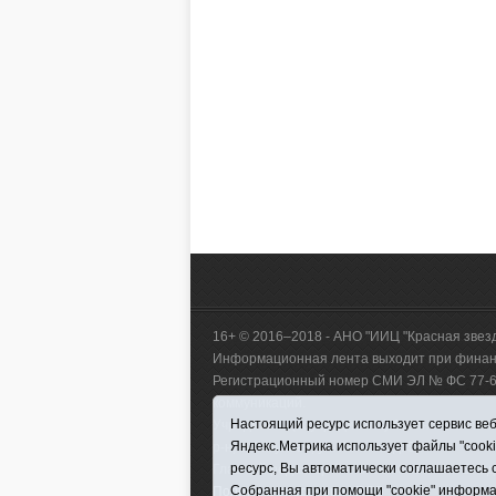
16+ © 2016–2018 - АНО "ИИЦ "Красная звез
Информационная лента выходит при финанс
Регистрационный номер СМИ ЭЛ № ФС 77-660
коммуникаций.
Настоящий ресурс использует сервис веб-
Учредитель (соучредители) Автономная нек
Яндекс.Метрика использует файлы "cook
р-н, с. Викулово, ул. Ленина, д. 5).
ресурс, Вы автоматически соглашаетесь 
Главный редактор Антюхова Светлана Влад
Собранная при помощи "cookie" информа
Политика оператора
|
RSS