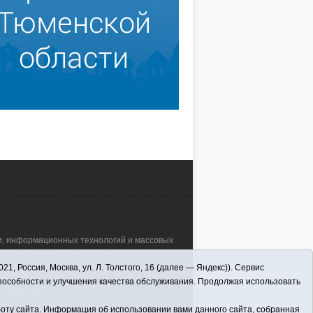
зи, информационных технологий и массовых
 Россия, Москва, ул. Л. Толстого, 16 (далее — Яндекс)). Сервис
а"" (627570, Тюменская обл., Викуловский
способности и улучшения качества обслуживания. Продолжая использовать
32; 2-41-36.
оту сайта. Информация об использовании вами данного сайта, собранная