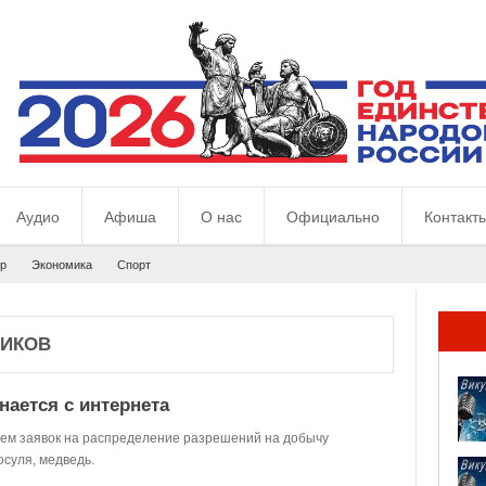
Аудио
Афиша
О нас
Официально
Контакт
р
Экономика
Спорт
ИКОВ
нается с интернета
ием заявок на распределение разрешений на добычу
осуля, медведь.