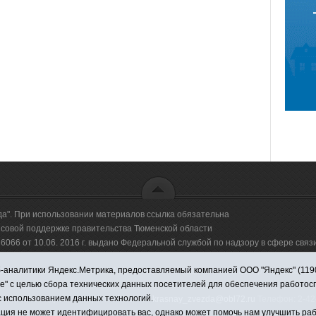
да". При использовании материалов ссылка обязательна
овой поддержке правительства Тюменской области
66 от 10.06. 2016 г. выдано Федеральной службой по надзору в сфере свя
аналитики Яндекс.Метрика, предоставляемый компанией ООО "Яндекс" (119021,
оммерческая организация "Информационно-издательский центр "Красная звезд
ie" с целью сбора технических данных посетителей для обеспечения работо
с использованием данных технологий.
имировна. Адрес электронной почты:
krasnay_zvezda@obl72.ru
Телефон: 2-42-
ция не может идентифицировать вас, однако может помочь нам улучшить раб