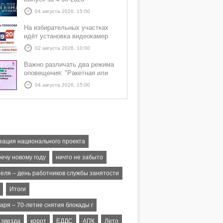
04 августа 2026, 15:00
На избирательных участках
идёт установка видеокамер
02 августа 2026, 10:00
Важно различать два режима
оповещения: "Ракетная или
БПЛА опасность" и "Угроза
04 августа 2026, 15:00
атаки ракеты или БПЛА"
зация национального проекта
ечу новому году
ничто не забыто
реля – день работников службы занятости
Итоги
аря – 70-летие снятия блокады г
 звезда
корот
ЕДДС
АПК
Лето