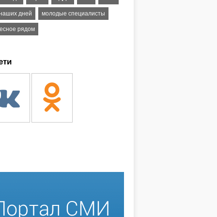
 наших дней
молодые специалисты
есное рядом
ети