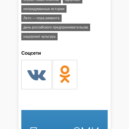
непридуманные истории
Лето — пора ремонта
день российского предпринимательсва
нацпроект культура
Соцсети