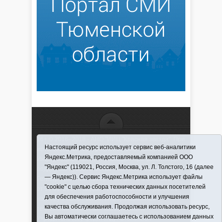
16+ © 2016–2018 - АНО "ИИЦ "Красная звезда". При
Настоящий ресурс использует сервис веб-аналитики
использовании материалов ссылка обязательна
Яндекс.Метрика, предоставляемый компанией ООО
Информационная лента выходит при финансовой
"Яндекс" (119021, Россия, Москва, ул. Л. Толстого, 16 (далее
поддержке правительства Тюменской области
— Яндекс)). Сервис Яндекс.Метрика использует файлы
Регистрационный номер СМИ ЭЛ № ФС 77-66066
"cookie" с целью сбора технических данных посетителей
от 10.06. 2016 г. выдано Федеральной службой по
для обеспечения работоспособности и улучшения
надзору в сфере связи, информационных
качества обслуживания. Продолжая использовать ресурс,
технологий и массовых коммуникаций.
Вы автоматически соглашаетесь с использованием данных
Учредитель (соучредители) Автономная