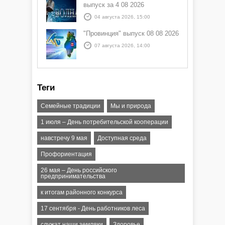
выпуск за 4 08 2026
04 августа 2026, 15:00
"Провинция" выпуск 08 08 2026
07 августа 2026, 14:00
Теги
Семейные традиции
Мы и природа
1 июля – День потребительской кооперации
навстречу 9 мая
Доступная среда
Профориентация
26 мая – День российского
предпринимательства
к итогам районного конкурса
17 сентября - День работников леса
служат наши земляки
Здоровье