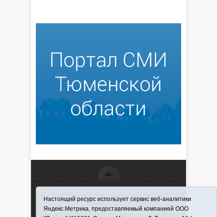
16+ © 2016–2018 - АНО "ИИЦ "Красная звезда". При
Настоящий ресурс использует сервис веб-аналитики
использовании материалов ссылка обязательна
Яндекс.Метрика, предоставляемый компанией ООО
Информационная лента выходит при финансовой