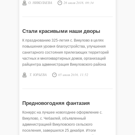
О. НИКОЛАЕВА
26 июля 2016, 09:34
Стали красивыми наши дворы
К празднованию 325-летия с. Викулово в целях
повышения уровня благоустройства, улучшения
санитарного состояния прилегающих территорий
частных и многоквартирных домов, организаций
райцентра администрация Викуловского района
объявила с 10 мая по 24 июня конкурс на «Лучшее
Т. ЮРЬЕВА
05 июля 2016, 11:52
оформление прилегающей территории с.
Викулово». Заявки подали 17 участников.
Предновогодняя фантазия
Конкурс на лучшее новогоднее оформление с.
Викулово, с. Чебаклей, объявленный
администрацией Викуловского сельского
поселения, завершился 25 декабря. Итоги