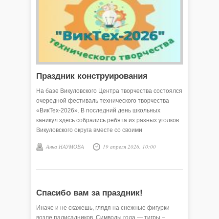
Праздник конструирования
На базе Викуловского Центра творчества состоялся
очередной фестиваль технического творчества
«ВикТех-2026». В последний день школьных
каникул здесь собрались ребята из разных уголков
Викуловского округа вместе со своими
наставниками. Они приняли участие в выставке
Анна НАУМОВА
19 апреля 2026, 10:00
работ, которая была организована в Центре
творчества накануне, и теперь их пригласили
весело и с пользой провести время.
Спасибо вам за праздник!
Иначе и не скажешь, глядя на снежные фигурки
возле палисадников. Символы года — тигры –