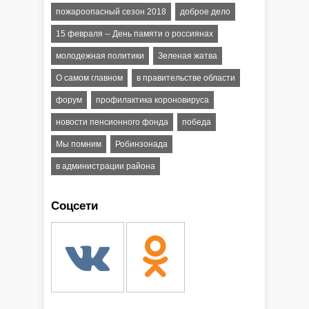
пожароопасный сезон 2018
доброе дело
15 февраля -- День памяти о россиянах
молодежная политики
Зеленая жатва
О самом главном
в правительстве области
форум
профилактика короновируса
новости пенсионного фонда
победа
Мы помним
Робинзонада
в администрации района
Соцсети