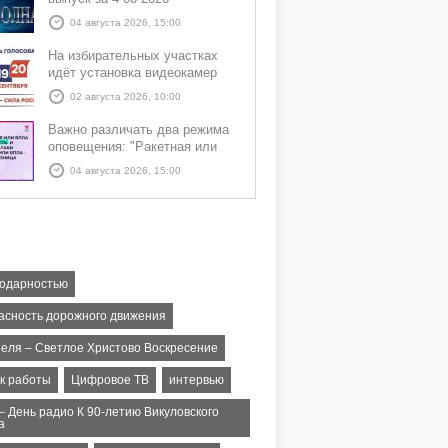
04 августа 2026, 15:00
На избирательных участках
идёт установка видеокамер
02 августа 2026, 10:00
Важно различать два режима
оповещения: "Ракетная или
БПЛА опасность" и "Угроза
04 августа 2026, 15:00
атаки ракеты или БПЛА"
годарностью
асность дорожного движения
реля – Светлое Христово Воскресение
к работы
Цифровое ТВ
интервью
– День радио К 90-летию Викуловского
а