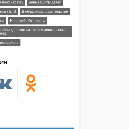
а по-контракту
день защиты детей
имся к ЕГЭ
В областном правительстве
вка
На службе Отечеству
нтября день воспитателя и дошкольного
ника
лею района
ети