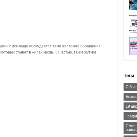
идению всё чаще обсуждается тема жестокого обращения
которых стынет в жилах кровь. К счастью, такие жуткие
Теги
С бла
Безоп
19 ап
Графи
7 мая 
район