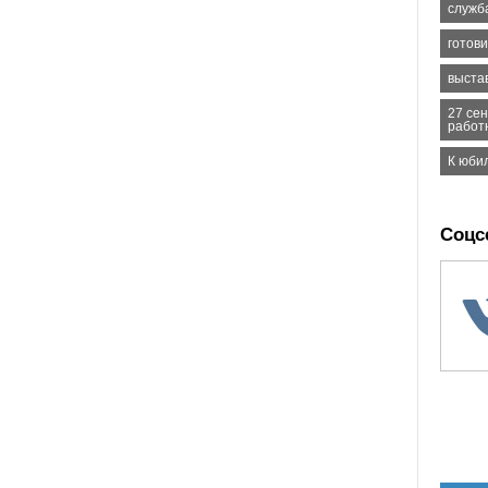
служб
готов
выста
27 се
работ
К юби
Соцс