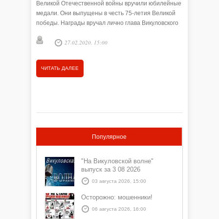
Великой Отечественной войны вручили юбилейные
патриоти
медали. Они выпущены в честь 75-летия Великой
Анна 
победы. Награды вручал лично глава Викуловского
района. Вместе с …
27.02.2020, 15:00
ЧИТАТЬ
ЧИТАТЬ ДАЛЕЕ
Популярное
"На Викуловской волне"
выпуск за 3 08 2026
03 августа 2026, 15:00
Осторожно: мошенники!
06 августа 2026, 16:00