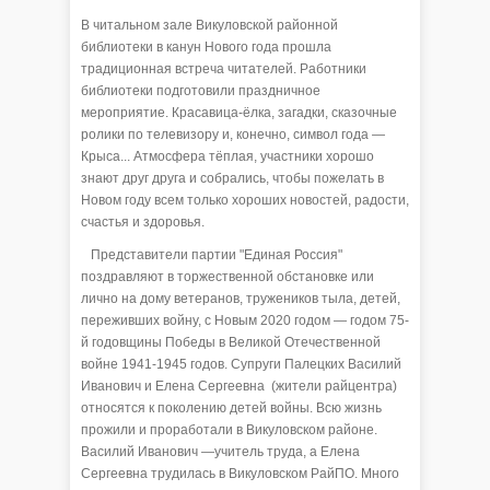
В читальном зале Викуловской районной
библиотеки в канун Нового года прошла
традиционная встреча читателей. Работники
библиотеки подготовили праздничное
мероприятие. Красавица-ёлка, загадки, сказочные
ролики по телевизору и, конечно, символ года —
Крыса... Атмосфера тёплая, участники хорошо
знают друг друга и собрались, чтобы пожелать в
Новом году всем только хороших новостей, радости,
счастья и здоровья.
Представители партии "Единая Россия"
поздравляют в торжественной обстановке или
лично на дому ветеранов, тружеников тыла, детей,
переживших войну, с Новым 2020 годом — годом 75-
й годовщины Победы в Великой Отечественной
войне 1941-1945 годов. Супруги Палецких Василий
Иванович и Елена Сергеевна (жители райцентра)
относятся к поколению детей войны. Всю жизнь
прожили и проработали в Викуловском районе.
Василий Иванович —учитель труда, а Елена
Сергеевна трудилась в Викуловском РайПО. Много