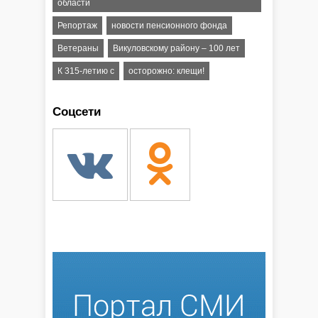
области
Репортаж
новости пенсионного фонда
Ветераны
Викуловскому району – 100 лет
К 315-летию с
осторожно: клещи!
Соцсети