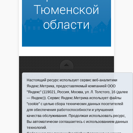
16+ © 2016–2018 - АНО "ИИЦ "Красная звезда". При
Настоящий ресурс использует сервис веб-аналитики
использовании материалов ссылка обязательна
Яндекс.Метрика, предоставляемый компанией ООО
Информационная лента выходит при финансовой
"Яндекс" (119021, Россия, Москва, ул. Л. Толстого, 16 (далее
поддержке правительства Тюменской области
— Яндекс)). Сервис Яндекс.Метрика использует файлы
Регистрационный номер СМИ ЭЛ № ФС 77-66066
"cookie" с целью сбора технических данных посетителей
от 10.06. 2016 г. выдано Федеральной службой по
для обеспечения работоспособности и улучшения
надзору в сфере связи, информационных
качества обслуживания. Продолжая использовать ресурс,
технологий и массовых коммуникаций.
Вы автоматически соглашаетесь с использованием данных
Учредитель (соучредители) Автономная
технологий.
некоммерческая организация "Информационно-