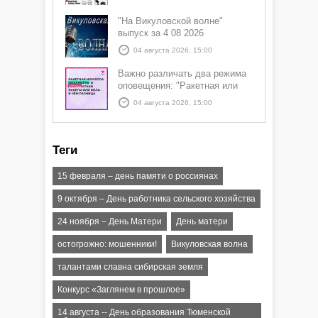
"На Викуловской волне"
выпуск за 4 08 2026
04 августа 2026, 15:00
Важно различать два режима
оповещения: "Ракетная или
БПЛА опасность" и "Угроза
04 августа 2026, 15:00
атаки ракеты или БПЛА"
Теги
15 февраля – день памяти о россиянах
9 октября – День работника сельского хозяйства
24 ноября – День Матери
День матери
остогрожно: мошенники!
Викуловская волна
талантами славна сибирская земля
Конкурс «Заглянем в прошлое»
14 августа -- День образования Тюменской