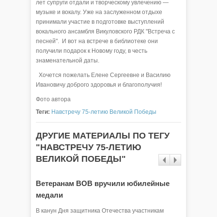
лет супруги отдали и творческому увлечению —
музыке и вокалу. Уже на заслуженном отдыхе
принимали участие в подготовке выступлений
вокального ансамбля Викуловского РДК "Встреча с
песней". И вот на встрече в библиотеке они
получили подарок к Новому году, в честь
знаменательной даты.
Хочется пожелать Елене Сергеевне и Василию
Ивановичу доброго здоровья и благополучия!
Фото автора
Теги:
Навстречу 75-летию Великой Победы
ДРУГИЕ МАТЕРИАЛЫ ПО ТЕГУ
"НАВСТРЕЧУ 75-ЛЕТИЮ
ВЕЛИКОЙ ПОБЕДЫ"
Ветеранам ВОВ вручили юбилейные
В Озер
медали
Велик
В канун Дня защитника Отечества участникам
В школе 